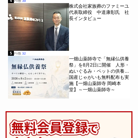
4
PV数
39
株式会社家族葬のファミーユ
代表取締役 中道康彰氏 社
長インタビュー
5
PV数
32
一畑山薬師寺で「無縁仏供養
祭」を8月2日に開催 人形・
ぬいぐるみ・ペットの供養、
国産じゃがいも無料配布も実
施【一畑山薬師寺 岡崎本
堂】～一畑山薬師寺～