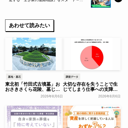
NOBORDERS～
あわせて読みたい
墓地・墓石
調査データ
東北初「竹田式古墳墓」お
大切な存在を失うことで生
おさきさくら花陵、墓じま
じてしまう仕事への支障
いのご負担を軽減する「墓
「経験がある」38.8％～ビ
2026年8月6日
2026年8月6日
じまいアシストプラン」を
ースタイルグループ～
開始 ─ 合同永久埋葬（合祀
一般公開
墓）への改葬がお二人目以
降100,000円（税込）に【株
式会社前方後円墳】～前方
後円墳～
一般公開