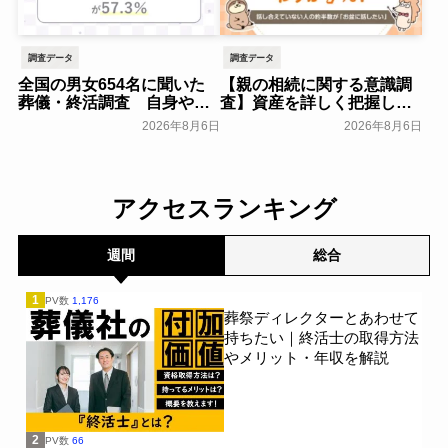
調査データ
調査データ
全国の男女654名に聞いた
【親の相続に関する意識調
葬儀・終活調査 自身や家
査】資産を詳しく把握して
族の葬儀について「特に考
いる人はわずか7％？具体的
2026年8月6日
2026年8月6日
えていない」が57.3％～
に話せていない人の約半数
NEXER Group～
が「お盆に話したい」｜
一般公開
「しっかり保険、ちゃんと
節約。」が親の相続につい
アクセスランキング
て400名を対象に意識調査
を実施～Sasuke Financial
Lab～
一般公開
週間
総合
1
PV数
1,176
葬祭ディレクターとあわせて
持ちたい｜終活士の取得方法
やメリット・年収を解説
2
PV数
66