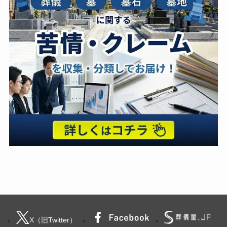
X（旧Twitter）