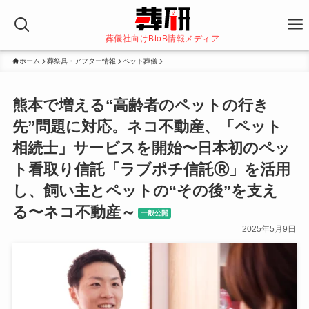
葬儀社向けBtoB情報メディア
ホーム
葬祭具・アフター情報
ペット葬儀
熊本で増える“高齢者のペットの行き
先”問題に対応。ネコ不動産、「ペット
相続士」サービスを開始〜日本初のペッ
ト看取り信託「ラブポチ信託Ⓡ」を活用
し、飼い主とペットの“その後”を支え
る〜ネコ不動産～
一般公開
2025年5月9日