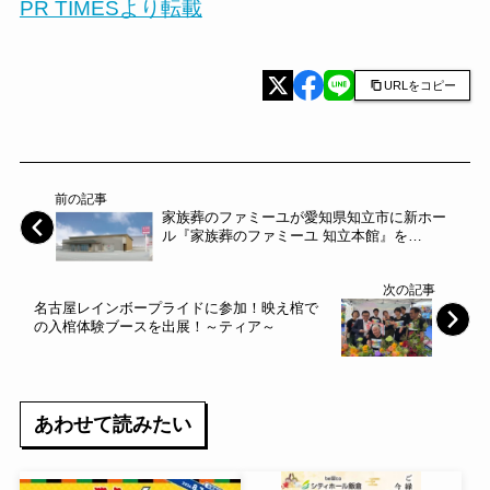
PR TIMESより転載
URLをコピー
前の記事
家族葬のファミーユが愛知県知立市に新ホー
ル『家族葬のファミーユ 知立本館』を
5/14（水）にオープン～“あの人らしいお葬
式“を実現できる、機能的なセレモニーホール
次の記事
～家族葬のファミーユ～
名古屋レインボープライドに参加！映え棺で
の入棺体験ブースを出展！～ティア～
あわせて読みたい