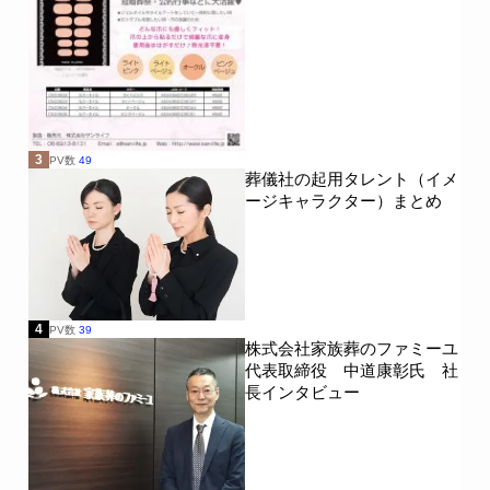
3
PV数
49
葬儀社の起用タレント（イメ
ージキャラクター）まとめ
4
PV数
39
株式会社家族葬のファミーユ
代表取締役 中道康彰氏 社
長インタビュー