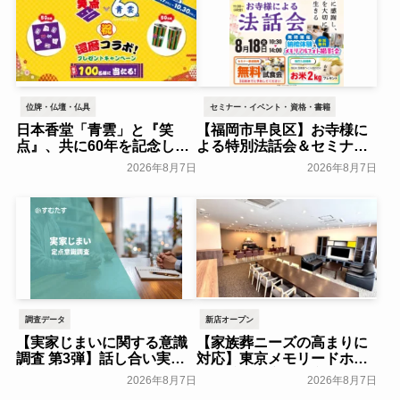
位牌・仏壇・仏具
セミナー・イベント・資格・書籍
日本香堂「青雲」と『笑
【福岡市早良区】お寺様に
点』、共に60年を記念した
よる特別法話会＆セミナー
初コラボ！オリジナルグッ
特典「無料試食会」を8月
2026年8月7日
2026年8月7日
ズのプレゼントキャンペー
18日(月)にシティホール飯
ンを実施～日本香堂～
倉にて開催！～ベルコ～
一般公開
一般公開
調査データ
新店オープン
【実家じまいに関する意識
【家族葬ニーズの高まりに
調査 第3弾】話し合い実施
対応】東京メモリードホー
率は29.5％で前回から低
ルに貸切型家族葬空間『第
2026年8月7日
2026年8月7日
下。「大相続時代」でも家
８ホール～Living～』オー