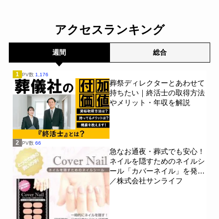
族の会話は進まず～すむた
プン～メモリードグループ
す～
～
一般公開
一般公開
アクセスランキング
週間
総合
1
PV数
1,176
葬祭ディレクターとあわせて
持ちたい｜終活士の取得方法
やメリット・年収を解説
2
PV数
66
急なお通夜・葬式でも安心！
ネイルを隠すためのネイルシ
ール「カバーネイル」を発売
／株式会社サンライフ