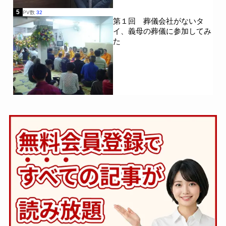
5
PV数
32
第１回 葬儀会社がないタ
イ、義母の葬儀に参加してみ
た