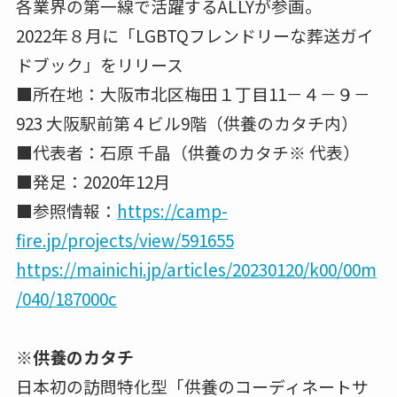
各業界の第一線で活躍するALLYが参画。
2022年８月に「LGBTQフレンドリーな葬送ガイ
ドブック」をリリース
■所在地：大阪市北区梅田１丁目11－４－９－
923 大阪駅前第４ビル9階（供養のカタチ内）
■代表者：石原 千晶（供養のカタチ※ 代表）
■発足：2020年12月
■参照情報：
https://camp-
fire.jp/projects/view/591655
https://mainichi.jp/articles/20230120/k00/00m
/040/187000c
※供養のカタチ
日本初の訪問特化型「供養のコーディネートサ