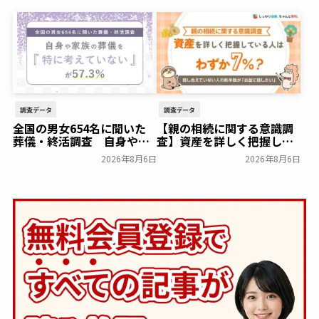
開始 ─ 合同永久埋葬（合祀
一般公開
墓）への改葬がお二人目以
降100,000円（税込）に
【株式会社前方後円墳】～
前方後円墳～
一般公開
調査データ
調査データ
全国の男女654名に聞いた
【親の相続に関する意識調
葬儀・終活調査 自身や家
査】資産を詳しく把握して
族の葬儀について「特に考
いる人はわずか7％？具体的
2026年8月6日
2026年8月6日
えていない」が57.3％～
に話せていない人の約半数
NEXER Group～
が「お盆に話したい」｜
一般公開
「しっかり保険、ちゃんと
節約。」が親の相続につい
て400名を対象に意識調査
を実施～Sasuke Financial
Lab～
一般公開