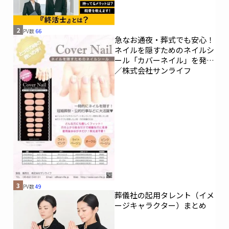
2
PV数
66
急なお通夜・葬式でも安心！
ネイルを隠すためのネイルシ
ール「カバーネイル」を発売
／株式会社サンライフ
3
PV数
49
葬儀社の起用タレント（イメ
ージキャラクター）まとめ