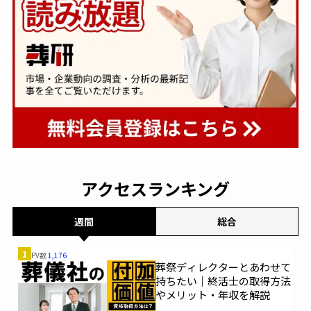
アクセスランキング
週間
総合
1
PV数
1,176
葬祭ディレクターとあわせて
持ちたい｜終活士の取得方法
やメリット・年収を解説