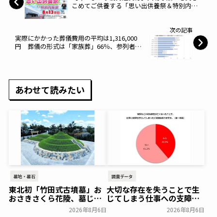
こめてご供養する「思い出供養祭＆特別内覧
会」開催｜株式会社あいプラン
次の記事
実際にかかった葬儀費用の平均は1,316,000
円 葬儀の形式は「家族葬」66％、参列者数
は「30名以下」73％ 会場は「葬儀社のセレ
モニーホール」が82％〜燦ホールディングス
株式会社〜
あわせて読みたい
墓地・墓石
調査データ
東北初「竹田式古墳墓」お
大切な存在を失うことで生
おさきさくら花陵、墓じま
じてしまう仕事への支障
いのご負担を軽減する「墓
「経験がある」38.8％～ビ
2026年8月6日
2026年8月6日
じまいアシストプラン」を
ースタイルグループ～