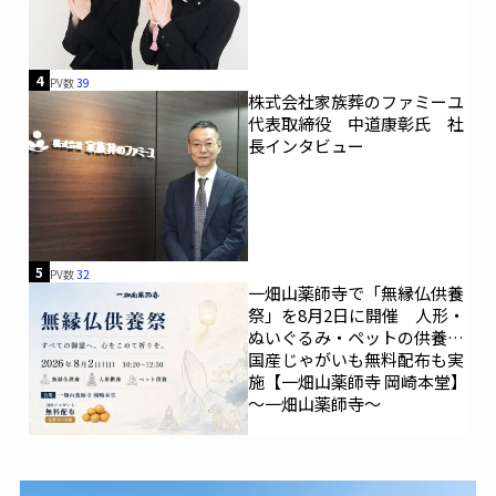
4
PV数
39
株式会社家族葬のファミーユ
代表取締役 中道康彰氏 社
長インタビュー
5
PV数
32
一畑山薬師寺で「無縁仏供養
祭」を8月2日に開催 人形・
ぬいぐるみ・ペットの供養、
国産じゃがいも無料配布も実
施【一畑山薬師寺 岡崎本堂】
～一畑山薬師寺～