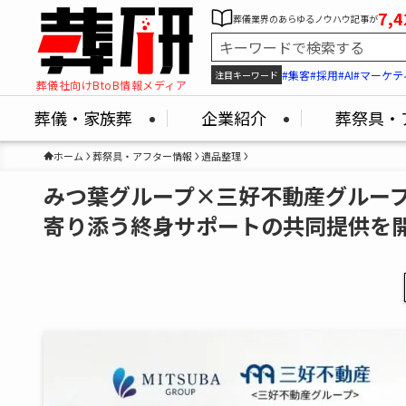
7,4
葬儀業界のあらゆるノウハウ記事が
#集客
#採用
#AI
#マーケテ
注目キーワード
葬儀社向けBtoB情報メディア
葬儀・家族葬
企業紹介
葬祭具・
ホーム
葬祭具・アフター情報
遺品整理
みつ葉グループ×三好不動産グルー
寄り添う終身サポートの共同提供を