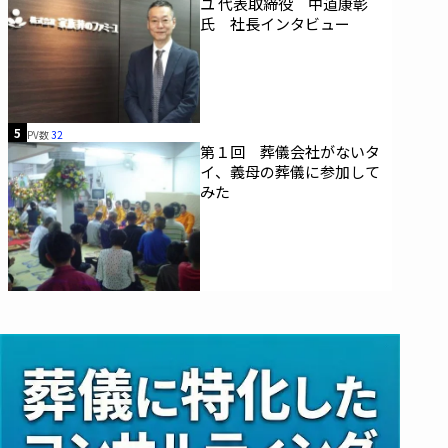
ユ 代表取締役 中道康彰
氏 社長インタビュー
5
PV数
32
第１回 葬儀会社がないタ
イ、義母の葬儀に参加して
みた