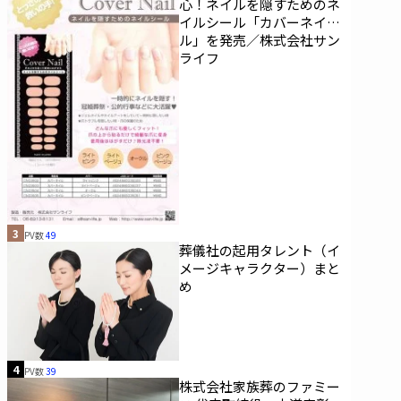
心！ネイルを隠すためのネ
イルシール「カバーネイ
ル」を発売／株式会社サン
ライフ
3
PV数
49
葬儀社の起用タレント（イ
メージキャラクター）まと
め
4
PV数
39
株式会社家族葬のファミー