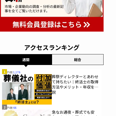
アクセスランキング
週間
総合
1
PV数
1,176
葬祭ディレクターとあわせ
て持ちたい｜終活士の取得
方法やメリット・年収を解
説
2
PV数
66
急なお通夜・葬式でも安