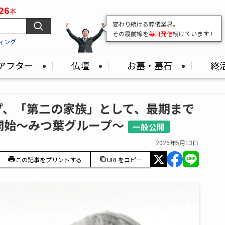
26
本
変わり続ける葬儀業界。
その最前線を
毎日発信
続けています！
ィング
アフター
仏壇
お墓・墓石
終
プ、「第二の家族」として、最期まで
開始～みつ葉グループ～
一般公開
2026年5月13日
この記事をプリントする
URLをコピー