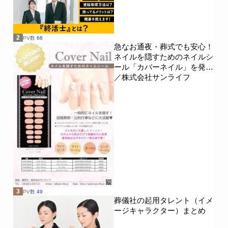
2
PV数
66
急なお通夜・葬式でも安心！
ネイルを隠すためのネイルシ
ール「カバーネイル」を発売
／株式会社サンライフ
3
PV数
49
葬儀社の起用タレント（イメ
ージキャラクター）まとめ