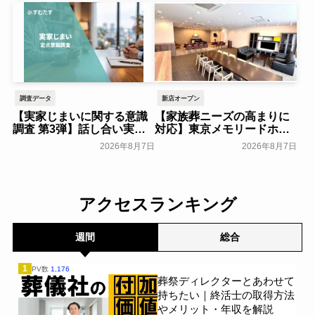
一般公開
一般公開
調査データ
新店オープン
【実家じまいに関する意識
【家族葬ニーズの高まりに
調査 第3弾】話し合い実施
対応】東京メモリードホー
率は29.5％で前回から低
ルに貸切型家族葬空間『第
2026年8月7日
2026年8月7日
下。「大相続時代」でも家
８ホール～Living～』オー
族の会話は進まず～すむた
プン～メモリードグループ
す～
～
一般公開
一般公開
アクセスランキング
週間
総合
1
PV数
1,176
葬祭ディレクターとあわせて
持ちたい｜終活士の取得方法
やメリット・年収を解説