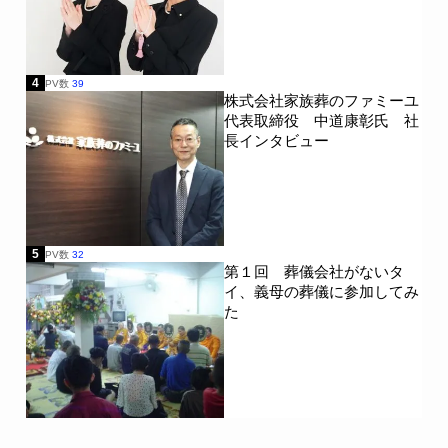
4
PV数
39
株式会社家族葬のファミーユ
代表取締役 中道康彰氏 社
長インタビュー
5
PV数
32
第１回 葬儀会社がないタ
イ、義母の葬儀に参加してみ
た