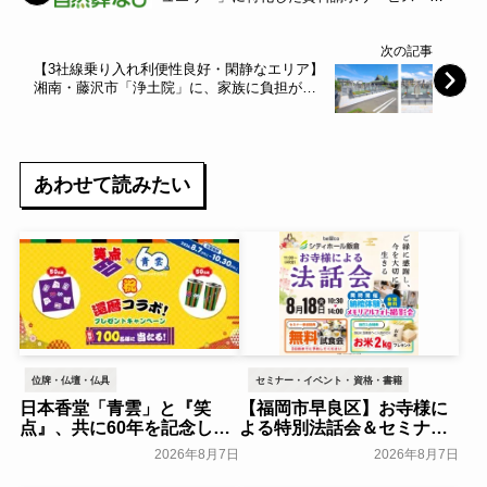
然葬なび』がサービスの提供開始 ～バトンコ
ネクト～
次の記事
【3社線乗り入れ利便性良好・閑静なエリア】
湘南・藤沢市「浄土院」に、家族に負担がか
からない“永代供養墓・樹木葬”が新規開苑 ～
エータイ～
あわせて読みたい
位牌・仏壇・仏具
セミナー・イベント・資格・書籍
日本香堂「青雲」と『笑
【福岡市早良区】お寺様に
点』、共に60年を記念した
よる特別法話会＆セミナー
初コラボ！オリジナルグッ
特典「無料試食会」を8月
2026年8月7日
2026年8月7日
ズのプレゼントキャンペー
18日(月)にシティホール飯
ンを実施～日本香堂～
倉にて開催！～ベルコ～