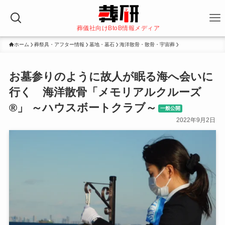
葬儀社向けBtoB情報メディア
ホーム
葬祭具・アフター情報
墓地・墓石
海洋散骨・散骨・宇宙葬
お墓参りのように故人が眠る海へ会いに
行く 海洋散骨「メモリアルクルーズ
®」 ～ハウスボートクラブ～
一般公開
2022年9月2日