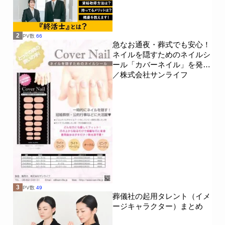
2
PV数
66
急なお通夜・葬式でも安心！
ネイルを隠すためのネイルシ
ール「カバーネイル」を発売
／株式会社サンライフ
3
PV数
49
葬儀社の起用タレント（イメ
ージキャラクター）まとめ