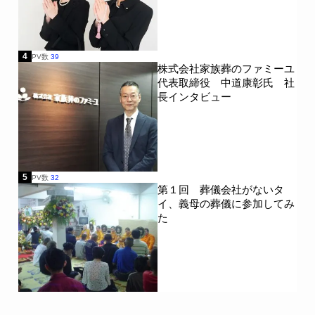
4
PV数
39
株式会社家族葬のファミーユ
代表取締役 中道康彰氏 社
長インタビュー
5
PV数
32
第１回 葬儀会社がないタ
イ、義母の葬儀に参加してみ
た