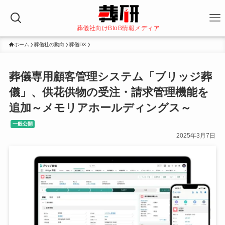
葬儀社向けBtoB情報メディア
ホーム
葬儀社の動向
葬儀DX
葬儀専用顧客管理システム「ブリッジ葬
儀」、供花供物の受注・請求管理機能を
追加～メモリアホールディングス～
一般公開
2025年3月7日