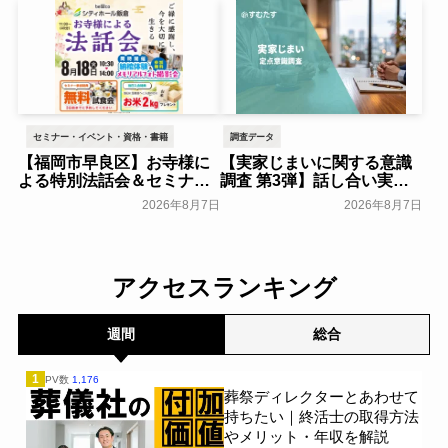
一般公開
セミナー・イベント・資格・書籍
調査データ
【福岡市早良区】お寺様に
【実家じまいに関する意識
よる特別法話会＆セミナー
調査 第3弾】話し合い実施
特典「無料試食会」を8月
率は29.5％で前回から低
2026年8月7日
2026年8月7日
18日(月)にシティホール飯
下。「大相続時代」でも家
倉にて開催！～ベルコ～
族の会話は進まず～すむた
す～
一般公開
一般公開
アクセスランキング
週間
総合
1
PV数
1,176
葬祭ディレクターとあわせて
持ちたい｜終活士の取得方法
やメリット・年収を解説