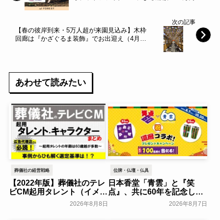
資金調達を実施～at FOREST～
次の記事
【春の彼岸到来・5万人超が来園見込み】木枠
回廊は『かざぐるま装飾』でお出迎え（4月下
旬まで） 公園墓地青葉園（さいたま市）～
青葉園～
あわせて読みたい
葬儀社の経営戦略
位牌・仏壇・仏具
【2022年版】葬儀社のテレ
日本香堂「青雲」と『笑
ビCM起用タレント（イメー
点』、共に60年を記念した
ジキャラクター）まとめ
初コラボ！オリジナルグッ
2026年8月8日
2026年8月7日
ズのプレゼントキャンペー
葬研会員限定
ンを実施～日本香堂～