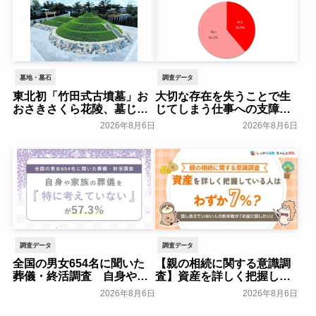
墓地・墓石
調査データ
東北初「竹田式古墳墓」お
大切な存在を失うことで生
おさきさくら花陵、墓じま
じてしまう仕事への支障
いのご負担を軽減する「墓
「経験がある」38.8％～ビ
2026年8月6日
2026年8月6日
じまいアシストプラン」を
ースタイルグループ～
開始 ─ 合同永久埋葬（合祀
一般公開
墓）への改葬がお二人目以
降100,000円（税込）に【株
式会社前方後円墳】～前方
後円墳～
一般公開
調査データ
調査データ
全国の男女654名に聞いた
【親の相続に関する意識調
葬儀・終活調査 自身や家
査】資産を詳しく把握して
族の葬儀について「特に考
いる人はわずか7％？具体的
2026年8月6日
2026年8月6日
えていない」が57.3％～
に話せていない人の約半数
NEXER Group～
が「お盆に話したい」｜
一般公開