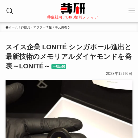
葬儀社向けBtoB情報メディア
ホーム
葬祭具・アフター情報
手元供養
スイス企業 LONITÉ シンガポール進出と
最新技術のメモリアルダイヤモンドを発
表～LONITÉ～
一般公開
2023年12月6日