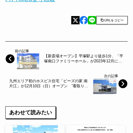
URLをコピー
前の記事
【新斎場オープン】平塚駅より徒歩1分、「平
塚南口ファミリーホール」が2023年12月に誕
生（株式会社サン・ライフ）
次の記事
九州エリア初のホスピス住宅「ビーズの家 南
片江」が12月10日（日）オープン ”看取り難
民”が増加する地域課題に取り組み、自分らし
い人生の最終段階を選択できる未来を創る～
beads～
あわせて読みたい