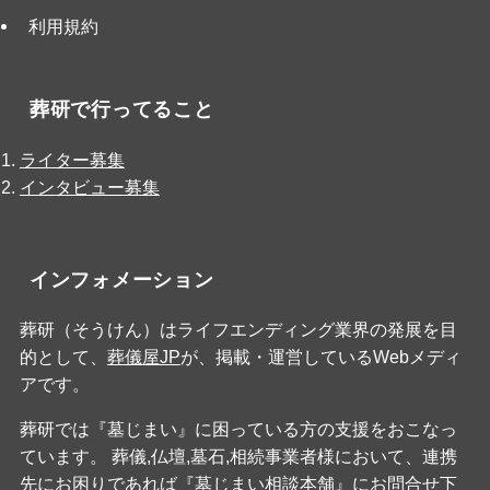
利用規約
葬研で行ってること
ライター募集
インタビュー募集
インフォメーション
葬研（そうけん）はライフエンディング業界の発展を目
的として、
葬儀屋JP
が、掲載・運営しているWebメディ
アです。
葬研では『墓じまい』に困っている方の支援をおこなっ
ています。 葬儀,仏壇,墓石,相続事業者様において、連携
先にお困りであれば『
墓じまい相談本舗
』にお問合せ下