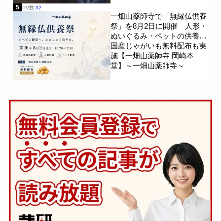
5
PV数
32
一畑山薬師寺で「無縁仏供養
祭」を8月2日に開催 人形・
ぬいぐるみ・ペットの供養、
国産じゃがいも無料配布も実
施【一畑山薬師寺 岡崎本
堂】～一畑山薬師寺～