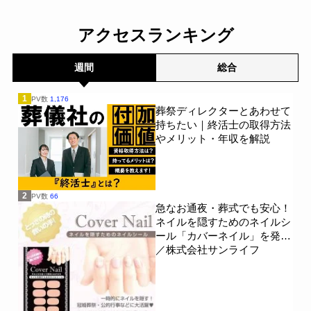
「しっかり保険、ちゃんと
節約。」が親の相続につい
アクセスランキング
て400名を対象に意識調査
を実施～Sasuke Financial
Lab～
一般公開
週間
総合
1
PV数
1,176
葬祭ディレクターとあわせて
持ちたい｜終活士の取得方法
やメリット・年収を解説
2
PV数
66
急なお通夜・葬式でも安心！
ネイルを隠すためのネイルシ
ール「カバーネイル」を発売
／株式会社サンライフ