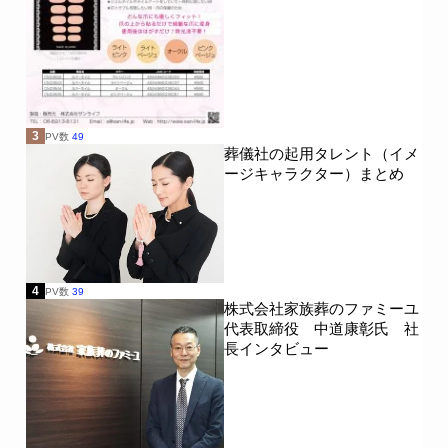
3
PV数
49
葬儀社の起用タレント（イメ
ージキャラクター）まとめ
4
PV数
39
株式会社家族葬のファミーユ
代表取締役 中道康彰氏 社
長インタビュー