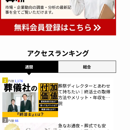
アクセスランキング
週間
総合
1
PV数
1,176
葬祭ディレクターとあわせ
て持ちたい｜終活士の取得
方法やメリット・年収を解
説
2
PV数
66
急なお通夜・葬式でも安