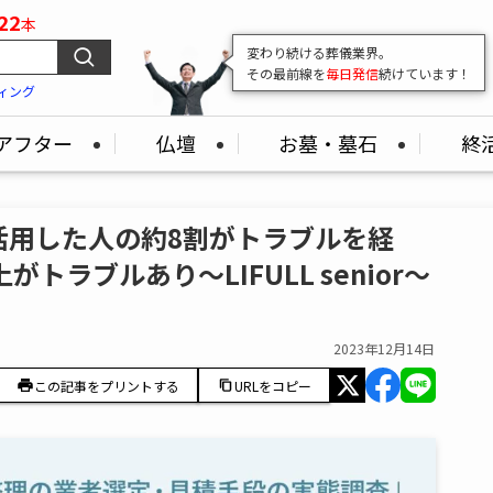
22
本
変わり続ける葬儀業界。
その最前線を
毎日発信
続けています！
ィング
アフター
仏壇
お墓・墓石
終
活用した人の約8割がトラブルを経
ラブルあり～LIFULL senior～
2023年12月14日
この記事をプリントする
URLをコピー