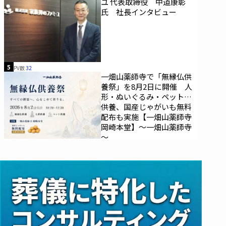
ユ 代表取締役 中道康彰
氏 社長インタビュー
5
PV数
32
一畑山薬師寺で「無縁仏供
養祭」を8月2日に開催 人
形・ぬいぐるみ・ペットの
供養、国産じゃがいも無料
配布も実施【一畑山薬師寺
岡崎本堂】～一畑山薬師寺
～