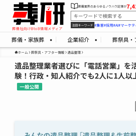
7,4
葬儀業界のあらゆるノウハウ記事が
#集客
#採用
#AI
#マーケテ
注目キーワード
葬儀社向けBtoB情報メディア
葬儀・家族葬
企業紹介
葬祭具・
ホーム
葬祭具・アフター情報
遺品整理
遺品整理業者選びに「電話営業」を
験！行政・知人紹介でも2人に1人以上がト
一般公開