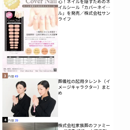
心！ネイルを隠すためのネ
イルシール「カバーネイ
ル」を発売／株式会社サン
ライフ
3
PV数
49
葬儀社の起用タレント（イ
メージキャラクター）まと
め
4
PV数
39
株式会社家族葬のファミー