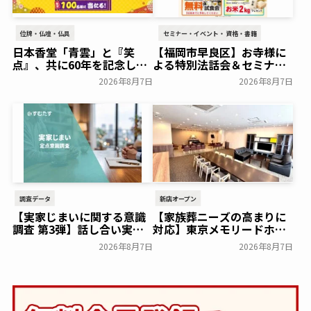
位牌・仏壇・仏具
セミナー・イベント・資格・書籍
日本香堂「青雲」と『笑
【福岡市早良区】お寺様に
点』、共に60年を記念した
よる特別法話会＆セミナー
初コラボ！オリジナルグッ
特典「無料試食会」を8月
2026年8月7日
2026年8月7日
ズのプレゼントキャンペー
18日(月)にシティホール飯
ンを実施～日本香堂～
倉にて開催！～ベルコ～
一般公開
一般公開
調査データ
新店オープン
【実家じまいに関する意識
【家族葬ニーズの高まりに
調査 第3弾】話し合い実施
対応】東京メモリードホー
率は29.5％で前回から低
ルに貸切型家族葬空間『第
2026年8月7日
2026年8月7日
下。「大相続時代」でも家
８ホール～Living～』オー
族の会話は進まず～すむた
プン～メモリードグループ
す～
～
一般公開
一般公開