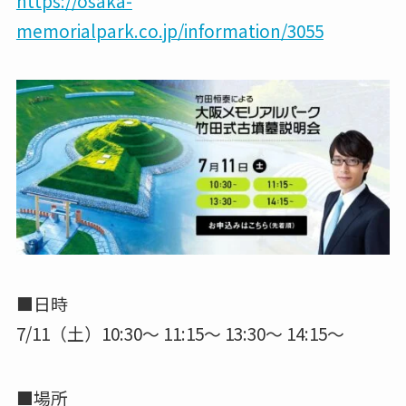
https://osaka-
memorialpark.co.jp/information/3055
■日時
7/11（土）10:30〜 11:15〜 13:30〜 14:15〜
■場所