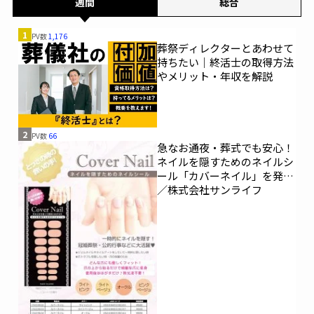
週間
総合
1
PV数
1,176
葬祭ディレクターとあわせて
持ちたい｜終活士の取得方法
やメリット・年収を解説
2
PV数
66
急なお通夜・葬式でも安心！
ネイルを隠すためのネイルシ
ール「カバーネイル」を発売
／株式会社サンライフ