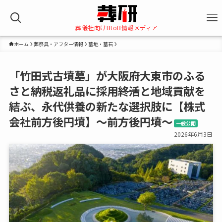
葬儀社向けBtoB情報メディア
ホーム
葬祭具・アフター情報
墓地・墓石
「竹田式古墳墓」が大阪府大東市のふる
さと納税返礼品に採用――終活と地域貢献を
結ぶ、永代供養の新たな選択肢に【株式
会社前方後円墳】～前方後円墳～
一般公開
2026年6月3日