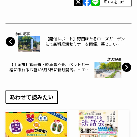
URLをコピー
前の記事
【開催レポート】野田ほたるローズガーデン
にて無料終活セミナーを開催。墓じまい・お
ひとりさまの備え・成年後見制度を3テーマで
解説、31名が参加。【株式会社前方後円墳】
次の記事
～前方後円墳～
【上尾市】管理費・継承者不要、ペットと一
緒に眠れるお墓が6月6日に新規開苑。～エー
タイ～
あわせて読みたい