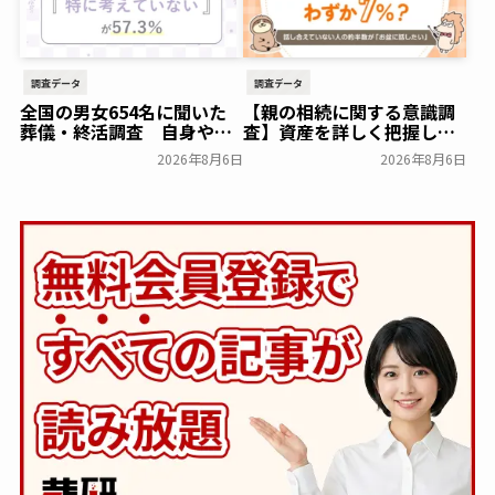
前方後円墳～
一般公開
調査データ
調査データ
全国の男女654名に聞いた
【親の相続に関する意識調
葬儀・終活調査 自身や家
査】資産を詳しく把握して
族の葬儀について「特に考
いる人はわずか7％？具体的
2026年8月6日
2026年8月6日
えていない」が57.3％～
に話せていない人の約半数
NEXER Group～
が「お盆に話したい」｜
一般公開
「しっかり保険、ちゃんと
節約。」が親の相続につい
て400名を対象に意識調査
を実施～Sasuke Financial
Lab～
一般公開