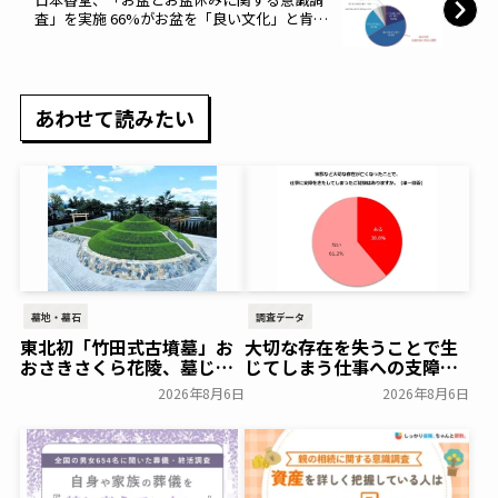
査」を実施 66%がお盆を「良い文化」と肯定
的評価。お盆休みは7割が取得も帰省は4割に
～日本香堂～
あわせて読みたい
墓地・墓石
調査データ
東北初「竹田式古墳墓」お
大切な存在を失うことで生
おさきさくら花陵、墓じま
じてしまう仕事への支障
いのご負担を軽減する「墓
「経験がある」38.8％～ビ
2026年8月6日
2026年8月6日
じまいアシストプラン」を
ースタイルグループ～
開始 ─ 合同永久埋葬（合祀
一般公開
墓）への改葬がお二人目以
降100,000円（税込）に
【株式会社前方後円墳】～