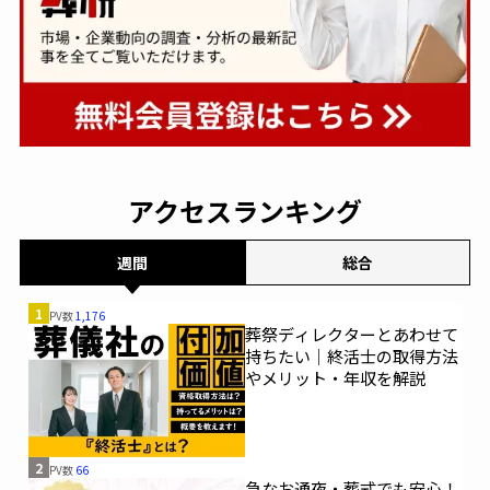
アクセスランキング
週間
総合
1
PV数
1,176
葬祭ディレクターとあわせて
持ちたい｜終活士の取得方法
やメリット・年収を解説
2
PV数
66
急なお通夜・葬式でも安心！