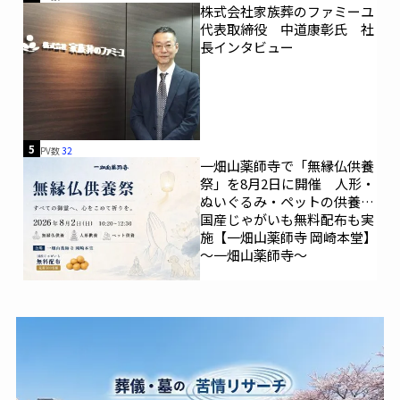
株式会社家族葬のファミーユ
代表取締役 中道康彰氏 社
長インタビュー
5
PV数
32
一畑山薬師寺で「無縁仏供養
祭」を8月2日に開催 人形・
ぬいぐるみ・ペットの供養、
国産じゃがいも無料配布も実
施【一畑山薬師寺 岡崎本堂】
～一畑山薬師寺～