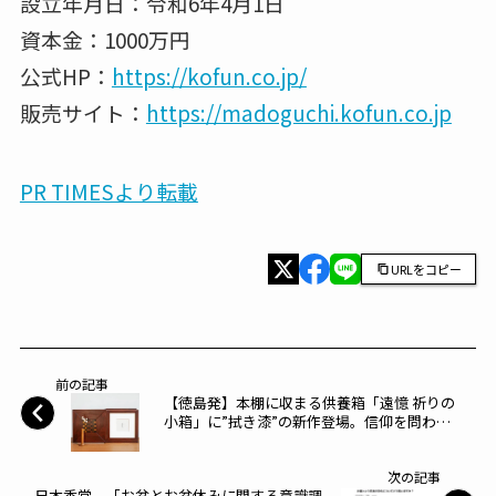
設立年月日：令和6年4月1日
資本金：1000万円
公式HP：
https://kofun.co.jp/
販売サイト：
https://madoguchi.kofun.co.jp
PR TIMESより転載
URLをコピー
前の記事
【徳島発】本棚に収まる供養箱「遠憶 祈りの
小箱」に”拭き漆”の新作登場。信仰を問わ
ず、現代の住まいに合う新しい祈りのかたち
～リルビースタイル～
次の記事
日本香堂、「お盆とお盆休みに関する意識調