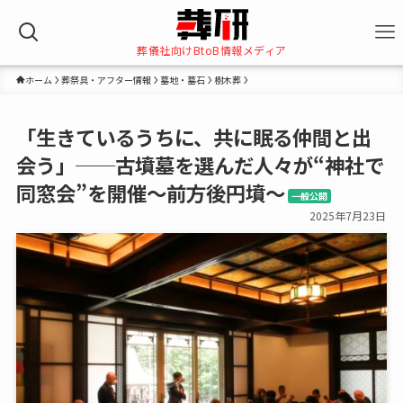
葬儀社向けBtoB情報メディア
ホーム
葬祭具・アフター情報
墓地・墓石
樹木葬
「生きているうちに、共に眠る仲間と出
会う」──古墳墓を選んだ人々が“神社で
同窓会”を開催～前方後円墳～
一般公開
2025年7月23日