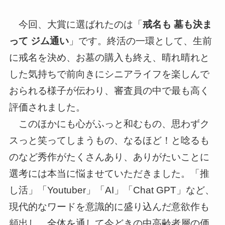
今回、大賞に選ばれたのは「
戒名も 墓も決ま
って ジム通い
」です。終活の一環として、生前
に戒名を決め、お墓の購入も終え、晴れ晴れと
した気持ちで前向きにシニアライフを楽しんで
おられる様子が伝わり、審査員の中で最も高く
評価されました。
このほかにも心がふっと和むもの、思わずク
スっと笑ってしまうもの、なるほど！と唸るも
のなど秀作がたくさんあり、ありがたいことに
選考には本当に悩ませていただきました。「推
し活」「Youtuber」「AI」「Chat GPT」など、
現代的なワードを意識的に盛り込んだ意欲作も
頻出し、全体を通して今どきの中高齢者層の価