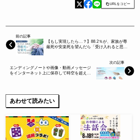
URLをコピー
前の記事
【もし実現したら…？】88.2％が、家族が尊
厳死や安楽死を望んだら「受け入れると思
う」その理由とは？～NEXER～
次の記事
エンディングノートや画像・動画メッセージ
をインターネット上に保存して時空を超えた
未来に伝えるサービス「メッセージバンク」
を提供開始～ONEON～
あわせて読みたい