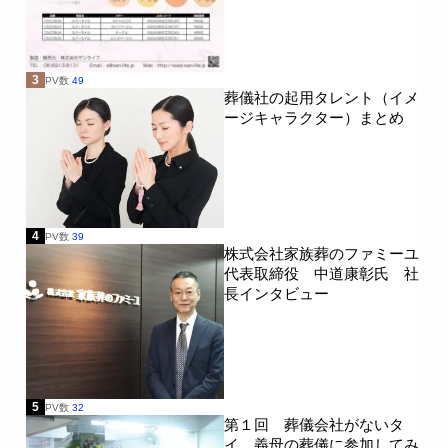
3
PV数
49
葬儀社の起用タレント（イメ
ージキャラクター）まとめ
4
PV数
39
株式会社家族葬のファミーユ
代表取締役 中道康彰氏 社
長インタビュー
5
PV数
32
第１回 葬儀会社がないタ
イ、義母の葬儀に参加してみ