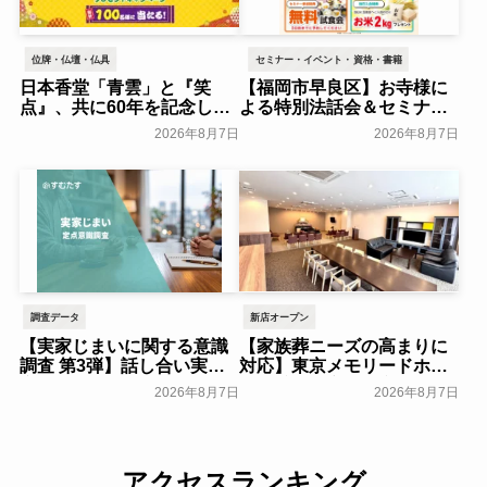
位牌・仏壇・仏具
セミナー・イベント・資格・書籍
日本香堂「青雲」と『笑
【福岡市早良区】お寺様に
点』、共に60年を記念した
よる特別法話会＆セミナー
初コラボ！オリジナルグッ
特典「無料試食会」を8月
2026年8月7日
2026年8月7日
ズのプレゼントキャンペー
18日(月)にシティホール飯
ンを実施～日本香堂～
倉にて開催！～ベルコ～
一般公開
一般公開
調査データ
新店オープン
【実家じまいに関する意識
【家族葬ニーズの高まりに
調査 第3弾】話し合い実施
対応】東京メモリードホー
率は29.5％で前回から低
ルに貸切型家族葬空間『第
2026年8月7日
2026年8月7日
下。「大相続時代」でも家
８ホール～Living～』オー
族の会話は進まず～すむた
プン～メモリードグループ
す～
～
一般公開
一般公開
アクセスランキング