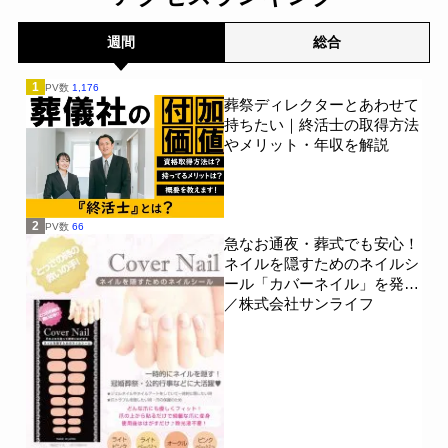
週間
総合
1
PV数
1,176
葬祭ディレクターとあわせて
持ちたい｜終活士の取得方法
やメリット・年収を解説
2
PV数
66
急なお通夜・葬式でも安心！
ネイルを隠すためのネイルシ
ール「カバーネイル」を発売
／株式会社サンライフ