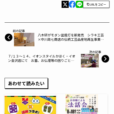
URLをコピー
前の記事
八木研がモダン盆提灯を新発売 シラキ工芸
×中川政七商店の伝統工芸品産地再生事業と
連携～八木研～
次の記事
７/１３～１４、イオンスタイルかほく・イオ
ン金沢店にて お墓、お仏壇等の困りごとの
サポート相談会開催～イオン～
あわせて読みたい