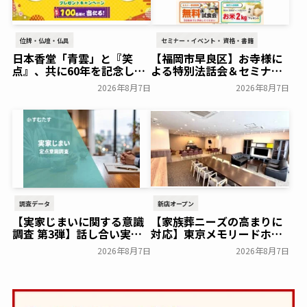
位牌・仏壇・仏具
セミナー・イベント・資格・書籍
日本香堂「青雲」と『笑
【福岡市早良区】お寺様に
点』、共に60年を記念した
よる特別法話会＆セミナー
初コラボ！オリジナルグッ
特典「無料試食会」を8月
2026年8月7日
2026年8月7日
ズのプレゼントキャンペー
18日(月)にシティホール飯
ンを実施～日本香堂～
倉にて開催！～ベルコ～
一般公開
一般公開
調査データ
新店オープン
【実家じまいに関する意識
【家族葬ニーズの高まりに
調査 第3弾】話し合い実施
対応】東京メモリードホー
率は29.5％で前回から低
ルに貸切型家族葬空間『第
2026年8月7日
2026年8月7日
下。「大相続時代」でも家
８ホール～Living～』オー
族の会話は進まず～すむた
プン～メモリードグループ
す～
～
一般公開
一般公開