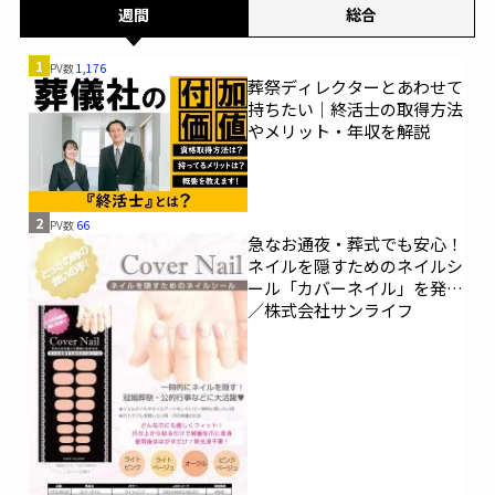
週間
総合
1
PV数
1,176
葬祭ディレクターとあわせて
持ちたい｜終活士の取得方法
やメリット・年収を解説
2
PV数
66
急なお通夜・葬式でも安心！
ネイルを隠すためのネイルシ
ール「カバーネイル」を発売
／株式会社サンライフ