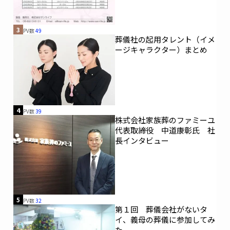
3
PV数
49
葬儀社の起用タレント（イメ
ージキャラクター）まとめ
4
PV数
39
株式会社家族葬のファミーユ
代表取締役 中道康彰氏 社
長インタビュー
5
PV数
32
第１回 葬儀会社がないタ
イ、義母の葬儀に参加してみ
た