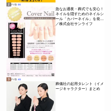
2
PV数
66
急なお通夜・葬式でも安心！
ネイルを隠すためのネイルシ
ール「カバーネイル」を発売
／株式会社サンライフ
3
PV数
49
葬儀社の起用タレント（イメ
ージキャラクター）まとめ