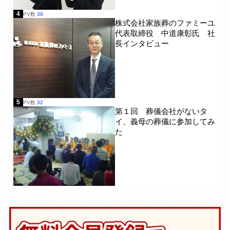
4
PV数
39
株式会社家族葬のファミーユ
代表取締役 中道康彰氏 社
長インタビュー
5
PV数
32
第１回 葬儀会社がないタ
イ、義母の葬儀に参加してみ
た