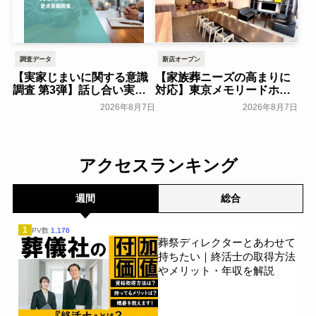
調査データ
新店オープン
【実家じまいに関する意識
【家族葬ニーズの高まりに
調査 第3弾】話し合い実施
対応】東京メモリードホー
率は29.5％で前回から低
ルに貸切型家族葬空間『第
2026年8月7日
2026年8月7日
下。「大相続時代」でも家
８ホール～Living～』オー
族の会話は進まず～すむた
プン～メモリードグループ
す～
～
一般公開
一般公開
アクセスランキング
週間
総合
1
PV数
1,176
葬祭ディレクターとあわせて
持ちたい｜終活士の取得方法
やメリット・年収を解説