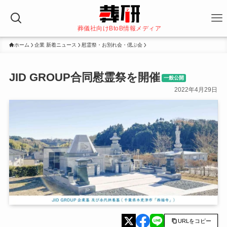
葬儀社向けBtoB情報メディア
ホーム
企業 新着ニュース
慰霊祭・お別れ会・偲ぶ会
JID GROUP合同慰霊祭を開催
一般公開
2022年4月29日
URLをコピー