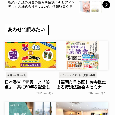
相続・介護のお金の悩みを解決！AIとフィン
テックの株式会社MILIZEが、情報収集や専門
家選びに対応するサービス「家族信託『託テ
ィクス』」(β版)をリリース
あわせて読みたい
位牌・仏壇・仏具
セミナー・イベント・資格・書籍
日本香堂「青雲」と『笑
【福岡市早良区】お寺様に
点』、共に60年を記念した
よる特別法話会＆セミナー
初コラボ！オリジナルグッ
特典「無料試食会」を8月
2026年8月7日
2026年8月7日
ズのプレゼントキャンペー
18日(月)にシティホール飯
ンを実施～日本香堂～
倉にて開催！～ベルコ～
一般公開
一般公開