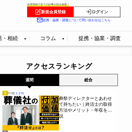
会員登録で全ての記事が読み放題！
新規会員登録
ログイン
提携・協業・調査について問い合わせはこちら
活・相続
コラム
提携・協業・調査
アクセスランキング
週間
総合
1
PV数
1,176
葬祭ディレクターとあわせ
て持ちたい｜終活士の取得
方法やメリット・年収を解
説