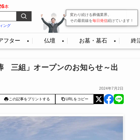
26
本
変わり続ける葬儀業界。
その最前線を
毎日発信
続けています！
ィング
アフター
仏壇
お墓・墓石
終
葬 三組」オープンのお知らせ～出
2024年7月2日
この記事をプリントする
URLをコピー