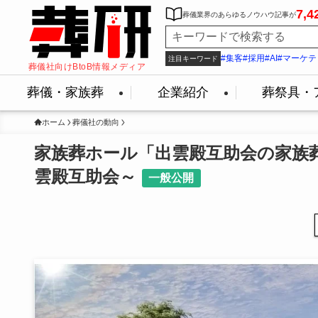
7,4
葬儀業界のあらゆるノウハウ記事が
#集客
#採用
#AI
#マーケテ
注目キーワード
葬儀社向けBtoB情報メディア
葬儀・家族葬
企業紹介
葬祭具・
ホーム
葬儀社の動向
家族葬ホール「出雲殿互助会の家族
雲殿互助会～
一般公開