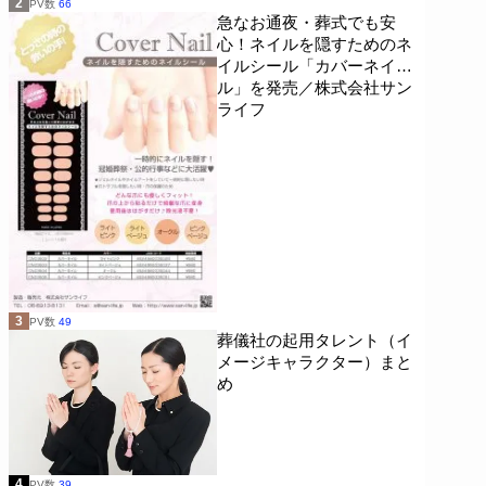
2
PV数
66
急なお通夜・葬式でも安
心！ネイルを隠すためのネ
イルシール「カバーネイ
ル」を発売／株式会社サン
ライフ
3
PV数
49
葬儀社の起用タレント（イ
メージキャラクター）まと
め
4
PV数
39