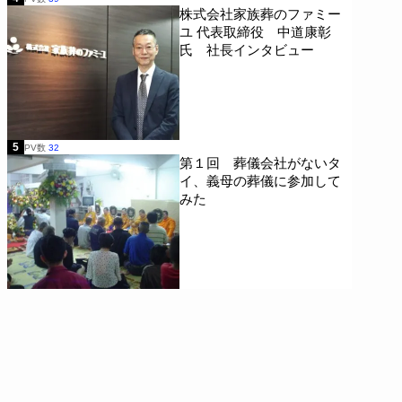
株式会社家族葬のファミー
ユ 代表取締役 中道康彰
氏 社長インタビュー
5
PV数
32
第１回 葬儀会社がないタ
イ、義母の葬儀に参加して
みた