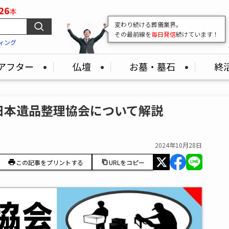
26
本
変わり続ける葬儀業界。
その最前線を
毎日発信
続けています！
ィング
アフター
仏壇
お墓・墓石
終
日本遺品整理協会について解説
2024年10月28日
この記事をプリントする
URLをコピー