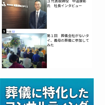
ユ 代表取締役 中道康彰
氏 社長インタビュー
5
PV数
32
第１回 葬儀会社がないタ
イ、義母の葬儀に参加して
みた