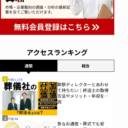
アクセスランキング
週間
総合
1
PV数
1,176
葬祭ディレクターとあわせ
て持ちたい｜終活士の取得
方法やメリット・年収を解
説
2
PV数
66
急なお通夜・葬式でも安