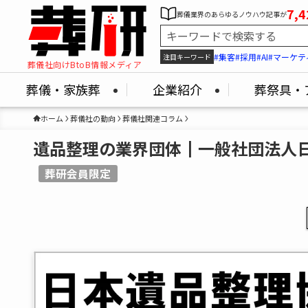
7,4
葬儀業界のあらゆるノウハウ記事が
#集客
#採用
#AI
#マーケテ
注目キーワード
葬儀社向けBtoB情報メディア
葬儀・家族葬
企業紹介
葬祭具・
ホーム
葬儀社の動向
葬儀社関連コラム
遺品整理の業界団体┃一般社団法人
葬研会員限定