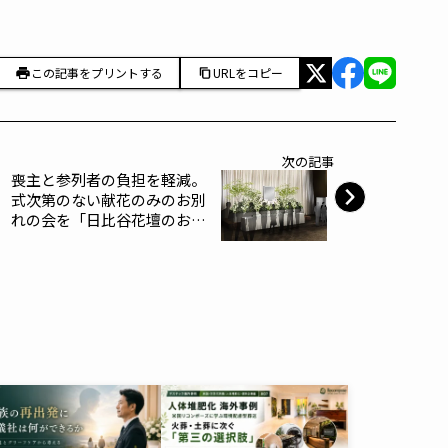
この記事をプリントする
URLをコピー
次の記事
喪主と参列者の負担を軽減。
式次第のない献花のみのお別
れの会を「日比谷花壇のお葬
式」で提供開始。～日比谷花
壇～