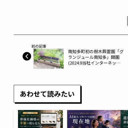
前の記事
南知多町初の樹木葬霊園「グ
ランジュール南知多」開園
(2024.9当社インターネット
調べ)～石高石材販売～
あわせて読みたい