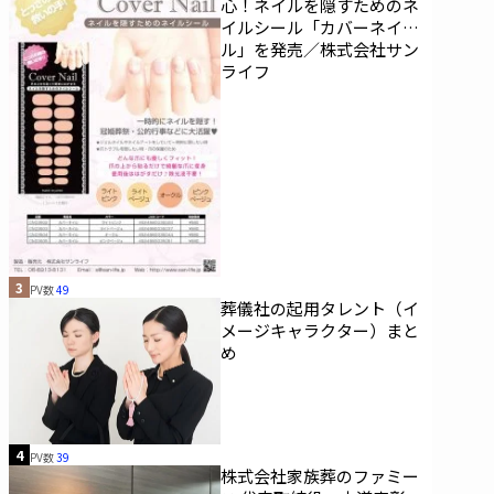
心！ネイルを隠すためのネ
イルシール「カバーネイ
ル」を発売／株式会社サン
ライフ
3
PV数
49
葬儀社の起用タレント（イ
メージキャラクター）まと
め
4
PV数
39
株式会社家族葬のファミー