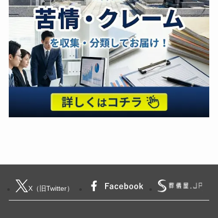
X（旧Twitter）