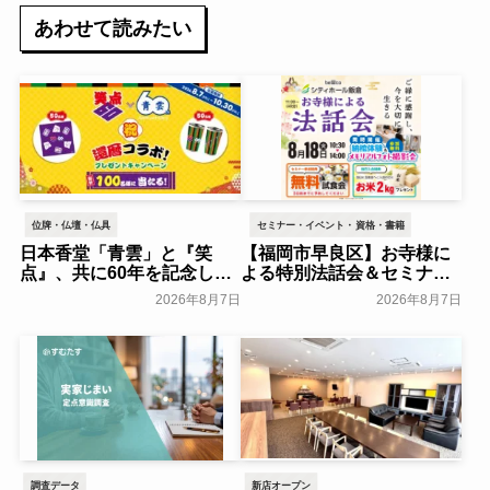
あわせて読みたい
位牌・仏壇・仏具
セミナー・イベント・資格・書籍
日本香堂「青雲」と『笑
【福岡市早良区】お寺様に
点』、共に60年を記念した
よる特別法話会＆セミナー
初コラボ！オリジナルグッ
特典「無料試食会」を8月
2026年8月7日
2026年8月7日
ズのプレゼントキャンペー
18日(月)にシティホール飯
ンを実施～日本香堂～
倉にて開催！～ベルコ～
一般公開
一般公開
調査データ
新店オープン