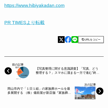
https://www.hibiyakadan.com
PR TIMESより転載
URLをコピー
前の記事
【写真整理に関する意識調査】「写真、どう
整理する？」スマホに溜まる一方で進む“終
活”～アスカネット～
次の記事
岡山市内で「１日１組」の家族葬ホールを最
多展開する （株）備前屋が新店舗『家族葬の
ファミーユ 大雲寺』をオープン～市内中心部
「大雲寺交差点」近く～備前屋～