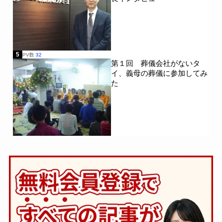
5
PV数
32
第１回 葬儀会社がないタ
イ、義母の葬儀に参加してみ
た