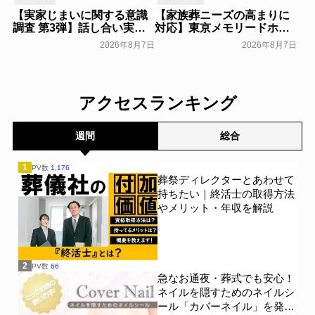
【実家じまいに関する意識
【家族葬ニーズの高まりに
調査 第3弾】話し合い実施
対応】東京メモリードホー
率は29.5％で前回から低
ルに貸切型家族葬空間『第
2026年8月7日
2026年8月7日
下。「大相続時代」でも家
８ホール～Living～』オー
族の会話は進まず～すむた
プン～メモリードグループ
す～
～
一般公開
一般公開
アクセスランキング
週間
総合
1
PV数
1,176
葬祭ディレクターとあわせて
持ちたい｜終活士の取得方法
やメリット・年収を解説
2
PV数
66
急なお通夜・葬式でも安心！
ネイルを隠すためのネイルシ
ール「カバーネイル」を発売