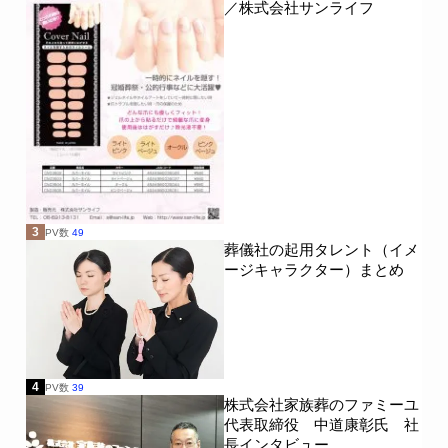
／株式会社サンライフ
3
PV数
49
葬儀社の起用タレント（イメ
ージキャラクター）まとめ
4
PV数
39
株式会社家族葬のファミーユ
代表取締役 中道康彰氏 社
長インタビュー