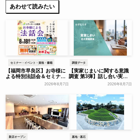
あわせて読みたい
セミナー・イベント・資格・書籍
調査データ
【福岡市早良区】お寺様に
【実家じまいに関する意識
よる特別法話会＆セミナー
調査 第3弾】話し合い実施
特典「無料試食会」を8月
率は29.5％で前回から低
2026年8月7日
2026年8月7日
18日(月)にシティホール飯
下。「大相続時代」でも家
倉にて開催！～ベルコ～
族の会話は進まず～すむた
す～
一般公開
一般公開
新店オープン
墓地・墓石