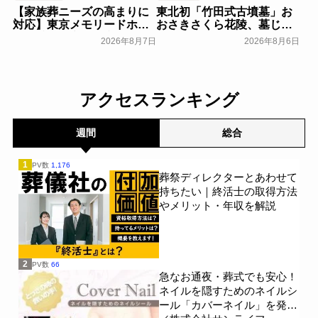
【家族葬ニーズの高まりに
東北初「竹田式古墳墓」お
対応】東京メモリードホー
おさきさくら花陵、墓じま
ルに貸切型家族葬空間『第
いのご負担を軽減する「墓
2026年8月7日
2026年8月6日
８ホール～Living～』オー
じまいアシストプラン」を
プン～メモリードグループ
開始 ─ 合同永久埋葬（合祀
～
墓）への改葬がお二人目以
一般公開
降100,000円（税込）に【株
アクセスランキング
式会社前方後円墳】～前方
後円墳～
一般公開
週間
総合
1
PV数
1,176
葬祭ディレクターとあわせて
持ちたい｜終活士の取得方法
やメリット・年収を解説
2
PV数
66
急なお通夜・葬式でも安心！
ネイルを隠すためのネイルシ
ール「カバーネイル」を発売