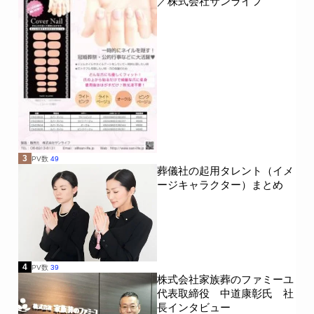
／株式会社サンライフ
3
PV数
49
葬儀社の起用タレント（イメ
ージキャラクター）まとめ
4
PV数
39
株式会社家族葬のファミーユ
代表取締役 中道康彰氏 社
長インタビュー