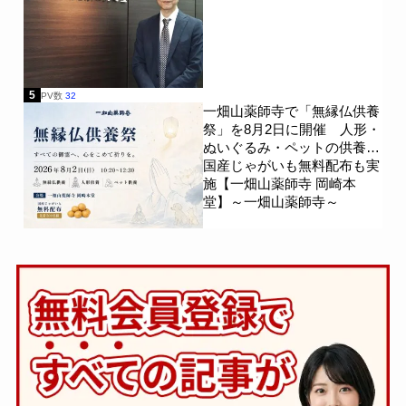
5
PV数
32
一畑山薬師寺で「無縁仏供養
祭」を8月2日に開催 人形・
ぬいぐるみ・ペットの供養、
国産じゃがいも無料配布も実
施【一畑山薬師寺 岡崎本
堂】～一畑山薬師寺～