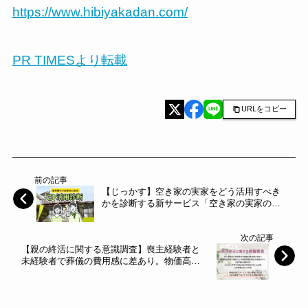
https://www.hibiyakadan.com/
PR TIMESより転載
URLをコピー
前の記事
【じっかす】空き家の実家をどう活用すべき
かを診断する新サービス「空き家の実家の活
用診断」をリリース～IDTOKYO～
次の記事
【親の終活に関する意識調査】喪主経験者と
未経験者で葬儀の費用感に差あり。物価高で
半数以上が費用の節約を希望するも、6割が親
と相談せず。3人に1人がすぐに親と終活の話
をしたいと回答、災害を機に話した例も～エ
ス・エム・エス～