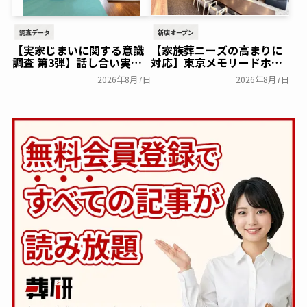
調査データ
新店オープン
【実家じまいに関する意識
【家族葬ニーズの高まりに
調査 第3弾】話し合い実施
対応】東京メモリードホー
率は29.5％で前回から低
ルに貸切型家族葬空間『第
2026年8月7日
2026年8月7日
下。「大相続時代」でも家
８ホール～Living～』オー
族の会話は進まず～すむた
プン～メモリードグループ
す～
～
一般公開
一般公開