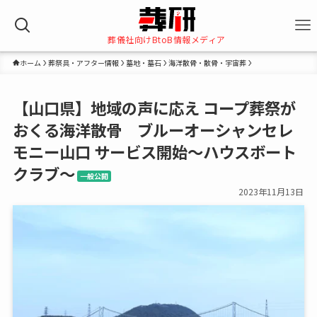
葬儀社向けBtoB情報メディア
ホーム
葬祭具・アフター情報
墓地・墓石
海洋散骨・散骨・宇宙葬
【山口県】地域の声に応え コープ葬祭が
おくる海洋散骨 ブルーオーシャンセレ
モニー山口 サービス開始～ハウスボート
クラブ～
一般公開
2023年11月13日