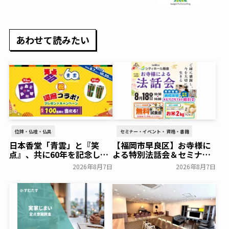
ァミトラ～
あわせて読みたい
位牌・仏壇・仏具
セミナー・イベント・資格・書籍
日本香堂「青雲」と『笑
【福岡市早良区】お寺様に
点』、共に60年を記念した
よる特別法話会＆セミナー
初コラボ！オリジナルグッ
特典「無料試食会」を8月
2026年8月7日
2026年8月7日
ズのプレゼントキャンペー
18日(月)にシティホール飯
ンを実施～日本香堂～
倉にて開催！～ベルコ～
一般公開
一般公開