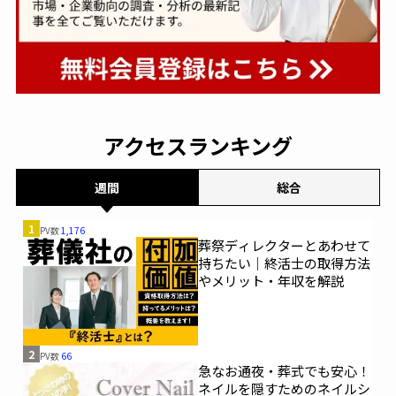
アクセスランキング
週間
総合
1
PV数
1,176
葬祭ディレクターとあわせて
持ちたい｜終活士の取得方法
やメリット・年収を解説
2
PV数
66
急なお通夜・葬式でも安心！
ネイルを隠すためのネイルシ