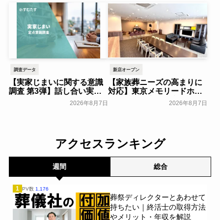
ンを実施～日本香堂～
倉にて開催！～ベルコ～
一般公開
一般公開
調査データ
新店オープン
【実家じまいに関する意識
【家族葬ニーズの高まりに
調査 第3弾】話し合い実施
対応】東京メモリードホー
率は29.5％で前回から低
ルに貸切型家族葬空間『第
2026年8月7日
2026年8月7日
下。「大相続時代」でも家
８ホール～Living～』オー
族の会話は進まず～すむた
プン～メモリードグループ
す～
～
一般公開
一般公開
アクセスランキング
週間
総合
1
PV数
1,176
葬祭ディレクターとあわせて
持ちたい｜終活士の取得方法
やメリット・年収を解説