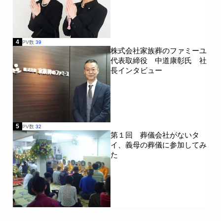
4
PV数
39
株式会社家族葬のファミーユ
代表取締役 中道康彰氏 社
長インタビュー
5
PV数
32
第１回 葬儀会社がないタ
イ、義母の葬儀に参加してみ
た