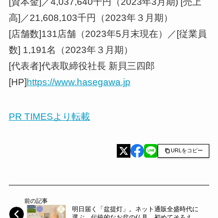
[資本金]／4,037,640千円（2023年3月期) [売上
高]／21,608,103千円（2023年３月期）
[店舗数]131店舗（2023年5月末現在）／[従業員
数] 1,191名（2023年３月期）
[代表者]代表取締役社長 新貝三四郎
[HP]
https://www.hasegawa.jp
PR TIMESより転載
URLをコピー
前の記事
明日届く「盆提灯」。ネット通販全盛時代に
選ぶ、伝統的なお盆の仏具。初めてそろえる