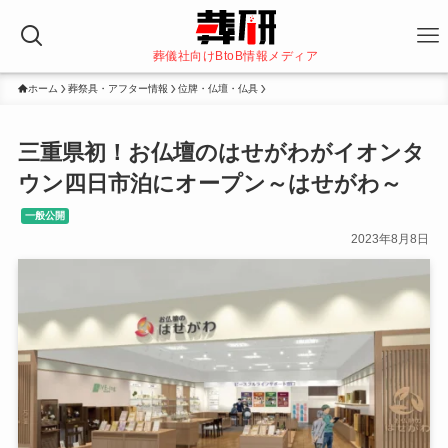
葬儀社向けBtoB情報メディア
ホーム
葬祭具・アフター情報
位牌・仏壇・仏具
三重県初！お仏壇のはせがわがイオンタ
ウン四日市泊にオープン～はせがわ～
一般公開
2023年8月8日