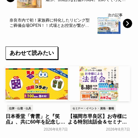
盆提灯とは。～やまこう～
次の記事
奈良市内で初！家族葬に特化したリビング型
ご葬儀会場OPEN！！式場とお控室が繋がっ
ている自宅感覚で使える会場「ユアホール押
熊」 9月グランドオープン！！～ベルコ～
あわせて読みたい
位牌・仏壇・仏具
セミナー・イベント・資格・書籍
日本香堂「青雲」と『笑
【福岡市早良区】お寺様に
点』、共に60年を記念した
よる特別法話会＆セミナー
初コラボ！オリジナルグッ
特典「無料試食会」を8月
2026年8月7日
2026年8月7日
ズのプレゼントキャンペー
18日(月)にシティホール飯