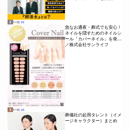
2
PV数
66
急なお通夜・葬式でも安心！
ネイルを隠すためのネイルシ
ール「カバーネイル」を発売
／株式会社サンライフ
3
PV数
49
葬儀社の起用タレント（イメ
ージキャラクター）まとめ