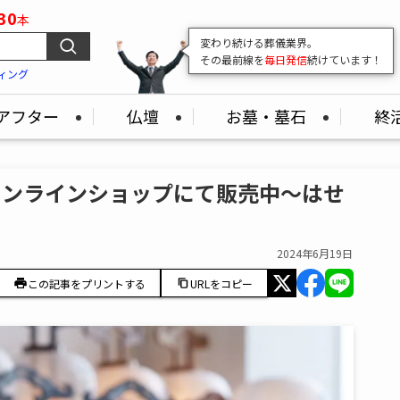
30
本
変わり続ける葬儀業界。
その最前線を
毎日発信
続けています！
ィング
アフター
仏壇
お墓・墓石
終
オンラインショップにて販売中～はせ
2024年6月19日
この記事をプリントする
URLをコピー