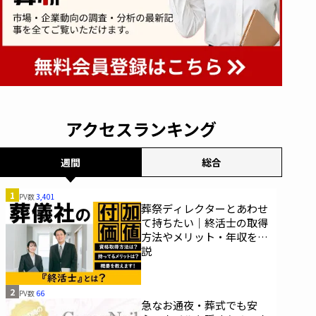
アクセスランキング
週間
総合
1
PV数
3,401
葬祭ディレクターとあわせ
て持ちたい｜終活士の取得
方法やメリット・年収を解
説
2
PV数
66
急なお通夜・葬式でも安