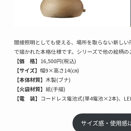
間接照明としても使える、場所を取らない新しい
で描かれた本格仕様です。シリーズで他の絵柄の
【価 格】
16,500円(税込)
【サイズ】
幅9×高さ14(㎝)
【本体材質】
木製(ブナ)
【火袋材質】
紙(手描)
【電 装】
コードレス電池式(単4電池×2本)、LE
サイズ感・使用感