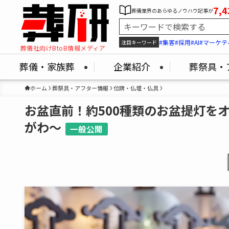
7,4
葬儀業界のあらゆるノウハウ記事が
#集客
#採用
#AI
#マーケテ
注目キーワード
葬儀社向けBtoB情報メディア
葬儀・家族葬
企業紹介
葬祭具・
ホーム
葬祭具・アフター情報
位牌・仏壇・仏具
お盆直前！約500種類のお盆提灯を
がわ～
一般公開