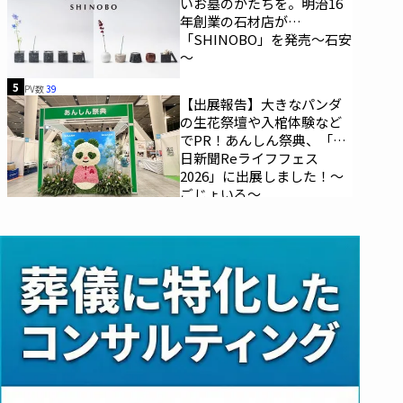
いお墓のかたちを。明治16
年創業の石材店が
「SHINOBO」を発売～石安
～
5
PV数
39
【出展報告】大きなパンダ
の生花祭壇や入棺体験など
でPR！あんしん祭典、「朝
日新聞Reライフフェス
2026」に出展しました！～
ごじょいる～