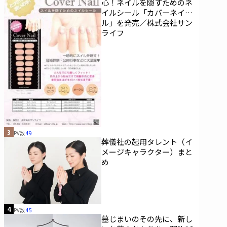
心！ネイルを隠すためのネ
イルシール「カバーネイ
ル」を発売／株式会社サン
ライフ
3
PV数
49
葬儀社の起用タレント（イ
メージキャラクター）まと
め
4
PV数
45
墓じまいのその先に、新し