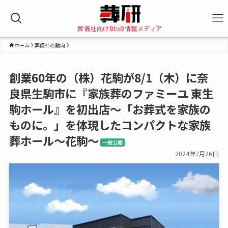
葬儀社向けBtoB情報メディア
ホーム
葬儀社の動向
創業60年の（株）花駒が8/1（木）に奈
良県生駒市に『家族葬のファミーユ 東生
駒ホール』を初出店～「お葬式を家族の
ものに。」を体現したコンパクトな家族
葬ホール～花駒～
一般公開
2024年7月26日