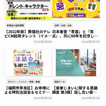
葬儀社の経営戦略
位牌・仏壇・仏具
【2022年版】葬儀社のテレ
日本香堂「青雲」と『笑
ビCM起用タレント（イメー
点』、共に60年を記念した
ジキャラクター）まとめ
初コラボ！オリジナルグッ
2026年8月8日
2026年8月7日
ズのプレゼントキャンペー
葬研会員限定
ンを実施～日本香堂～
一般公開
セミナー・イベント・資格・書籍
調査データ
【福岡市早良区】お寺様に
【実家じまいに関する意識
よる特別法話会＆セミナー
調査 第3弾】話し合い実施
特典「無料試食会」を8月
率は29.5％で前回から低
2026年8月7日
2026年8月7日
18日(月)にシティホール飯
下。「大相続時代」でも家
倉にて開催！～ベルコ～
族の会話は進まず～すむた