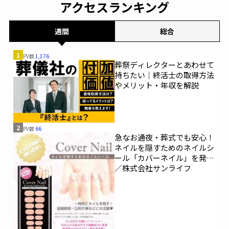
アクセスランキング
週間
総合
1
PV数
1,176
葬祭ディレクターとあわせて
持ちたい｜終活士の取得方法
やメリット・年収を解説
2
PV数
66
急なお通夜・葬式でも安心！
ネイルを隠すためのネイルシ
ール「カバーネイル」を発売
／株式会社サンライフ