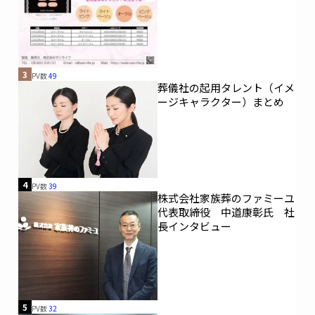
3
PV数
49
葬儀社の起用タレント（イメ
ージキャラクター）まとめ
4
PV数
39
株式会社家族葬のファミーユ
代表取締役 中道康彰氏 社
長インタビュー
5
PV数
32