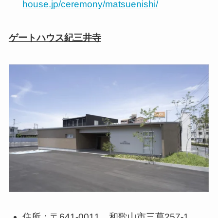
house.jp/ceremony/matsuenishi/
ゲートハウス紀三井寺
住所：〒641-0011 和歌山市三葛257-1