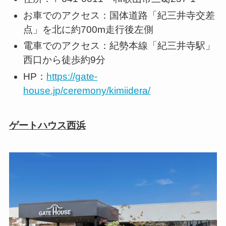
お車でのアクセス：国体道路「紀三井寺交差
点」を北に約700m走行後左側
電車でのアクセス：紀勢本線「紀三井寺駅」
西口から徒歩約9分
HP：
https://gate-
house.jp/ceremony/kimiidera/
ゲートハウス西浜