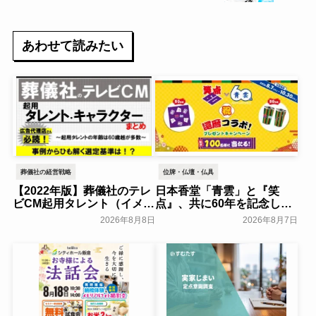
書士法人エベレスト～エベレストコンサルテ
ィング～
あわせて読みたい
葬儀社の経営戦略
位牌・仏壇・仏具
【2022年版】葬儀社のテレ
日本香堂「青雲」と『笑
ビCM起用タレント（イメー
点』、共に60年を記念した
ジキャラクター）まとめ
初コラボ！オリジナルグッ
2026年8月8日
2026年8月7日
ズのプレゼントキャンペー
葬研会員限定
ンを実施～日本香堂～
一般公開