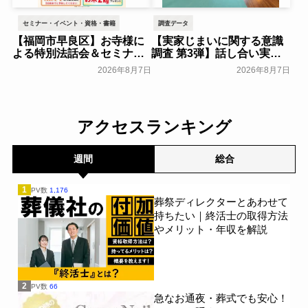
セミナー・イベント・資格・書籍
調査データ
【福岡市早良区】お寺様に
【実家じまいに関する意識
よる特別法話会＆セミナー
調査 第3弾】話し合い実施
特典「無料試食会」を8月
率は29.5％で前回から低
2026年8月7日
2026年8月7日
18日(月)にシティホール飯
下。「大相続時代」でも家
倉にて開催！～ベルコ～
族の会話は進まず～すむた
す～
一般公開
一般公開
アクセスランキング
週間
総合
1
PV数
1,176
葬祭ディレクターとあわせて
持ちたい｜終活士の取得方法
やメリット・年収を解説
2
PV数
66
急なお通夜・葬式でも安心！