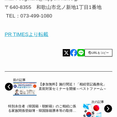
〒640-8355 和歌山市北ノ新地1丁目1番地
TEL：073-499-1080
PR TIMESより転載
URLをコピー
前の記事
【参加無料】施行間近！「相続登記義務化」
直前対策セミナーを開催～ベストファーム～
次の記事
特別永住者（韓国籍・朝鮮籍）のご相続に係
る家族関係登録簿・韓国除籍謄本等の取得代
行及び翻訳サービスの全国提供を開始／行政