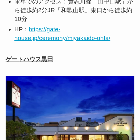
電車でのアクセス：貴志川線「田中口駅」か
ら徒歩約2分JR「和歌山駅」東口から徒歩約
10分
HP：
https://gate-
house.jp/ceremony/miyakaido-ohta/
ゲートハウス黒田