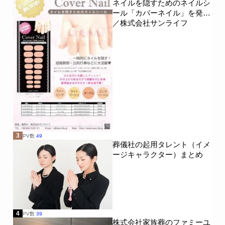
ネイルを隠すためのネイルシ
ール「カバーネイル」を発売
／株式会社サンライフ
3
PV数
49
葬儀社の起用タレント（イメ
ージキャラクター）まとめ
4
PV数
39
株式会社家族葬のファミーユ