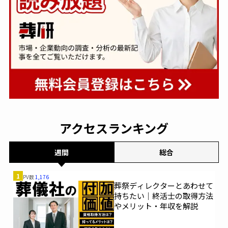
アクセスランキング
週間
総合
1
PV数
1,176
葬祭ディレクターとあわせて
持ちたい｜終活士の取得方法
やメリット・年収を解説