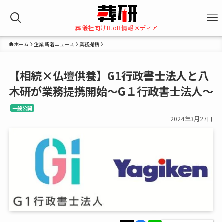
葬儀社向けBtoB情報メディア
ホーム
企業 新着ニュース
業務提携
【相続×仏壇供養】G1行政書士法人と八
木研が業務提携開始～G１行政書士法人～
一般公開
2024年3月27日