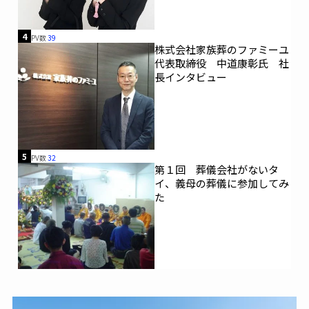
4
PV数
39
株式会社家族葬のファミーユ
代表取締役 中道康彰氏 社
長インタビュー
5
PV数
32
第１回 葬儀会社がないタ
イ、義母の葬儀に参加してみ
た