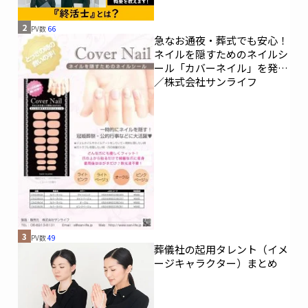
2
PV数
66
急なお通夜・葬式でも安心！
ネイルを隠すためのネイルシ
ール「カバーネイル」を発売
／株式会社サンライフ
3
PV数
49
葬儀社の起用タレント（イメ
ージキャラクター）まとめ