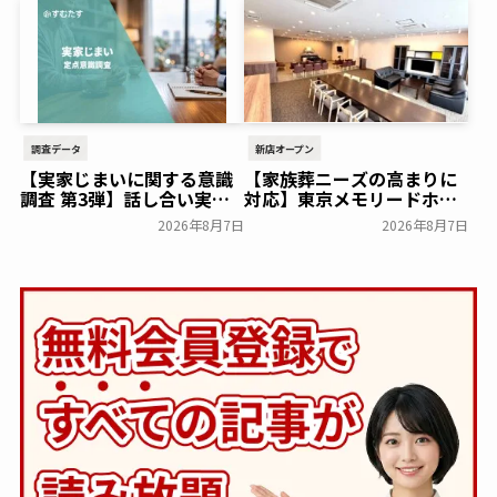
一般公開
一般公開
調査データ
新店オープン
【実家じまいに関する意識
【家族葬ニーズの高まりに
調査 第3弾】話し合い実施
対応】東京メモリードホー
率は29.5％で前回から低
ルに貸切型家族葬空間『第
2026年8月7日
2026年8月7日
下。「大相続時代」でも家
８ホール～Living～』オー
族の会話は進まず～すむた
プン～メモリードグループ
す～
～
一般公開
一般公開