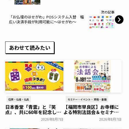
会社ニチリョクが終活バスツアーを開催いた
します～ニチリョク～
次の記事
「お仏壇のはせがわ」POSシステム入替 幅
広い決済手段が利用可能に～はせがわ～
あわせて読みたい
位牌・仏壇・仏具
セミナー・イベント・資格・書籍
日本香堂「青雲」と『笑
【福岡市早良区】お寺様に
点』、共に60年を記念した
よる特別法話会＆セミナー
初コラボ！オリジナルグッ
特典「無料試食会」を8月
2026年8月7日
2026年8月7日
ズのプレゼントキャンペー
18日(月)にシティホール飯
ンを実施～日本香堂～
倉にて開催！～ベルコ～