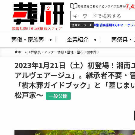
7,4
葬儀業界のあらゆるノウハウ記事が
#集客
#採用
#AI
#マーケテ
注目キーワード
葬儀社向けBtoB情報メディア
葬儀・家族葬
企業紹介
葬祭具・
ホーム
葬祭具・アフター情報
墓地・墓石
樹木葬
2023年1月21日（土）初登場！湘
アルヴェアージュ」。継承者不要・
「樹木葬ガイドブック」と「墓じまい
松戸家～
一般公開