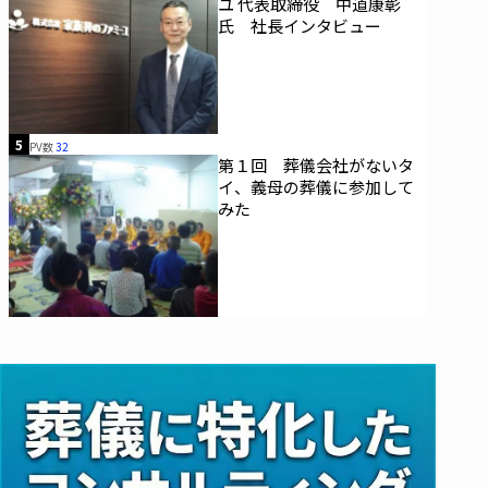
ユ 代表取締役 中道康彰
氏 社長インタビュー
5
PV数
32
第１回 葬儀会社がないタ
イ、義母の葬儀に参加して
みた