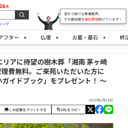
26
本
変わり続ける葬儀業界。
その最前線を
毎日発信
続けています！
ィング
アフター
仏壇
お墓・墓石
終
南エリアに待望の樹木葬「湘南 茅ヶ崎
管理費無料。ご来苑いただいた方に
ガイドブック」をプレゼント！ ～
2023年1月18日
この記事をプリントする
URLをコピー