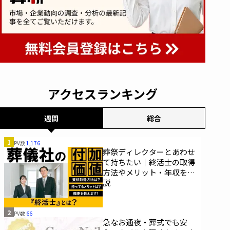
アクセスランキング
週間
総合
1
PV数
1,176
葬祭ディレクターとあわせ
て持ちたい｜終活士の取得
方法やメリット・年収を解
説
2
PV数
66
急なお通夜・葬式でも安