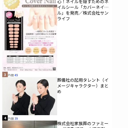
心！ネイルを隠すためのネ
イルシール「カバーネイ
ル」を発売／株式会社サン
ライフ
3
PV数
49
葬儀社の起用タレント（イ
メージキャラクター）まと
め
4
PV数
39
株式会社家族葬のファミー