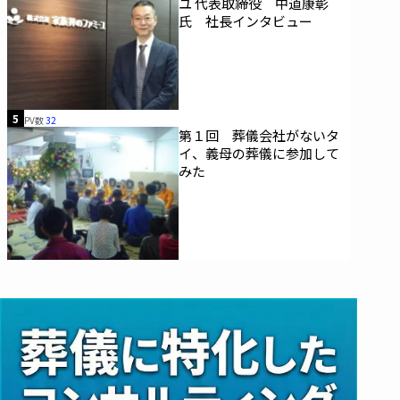
ユ 代表取締役 中道康彰
氏 社長インタビュー
5
PV数
32
第１回 葬儀会社がないタ
イ、義母の葬儀に参加して
みた