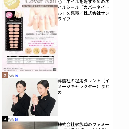
心！ネイルを隠すためのネ
イルシール「カバーネイ
ル」を発売／株式会社サン
ライフ
3
PV数
49
葬儀社の起用タレント（イ
メージキャラクター）まと
め
4
PV数
39
株式会社家族葬のファミー