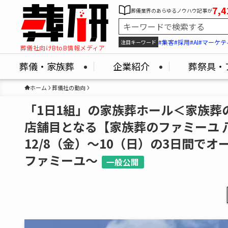
7,4
葬儀業界のあらゆるノウハウ記事が
#集客
#採用
#AI
#マーケテ
注目キーワード
葬儀社向けBtoB情報メディア
葬儀・家族葬
企業紹介
葬祭具・
ホーム
葬儀社の動向
「1日1組」の家族葬ホール＜家族葬
店舗目となる【家族葬のファミーユ 
12/8（金）～10（日）の3日間で
ファミーユ～
一般公開