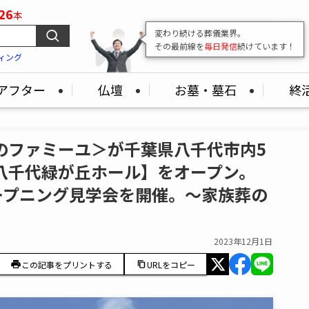
26
本
変わり続ける葬儀業界。
その最前線を
毎日発信
続けています！
ィング
アフター
仏壇
お墓・墓石
終
のファミーユ＞が千葉県八千代市内5
八千代緑が丘ホール】をオープン。
オープニング見学会を開催。～家族葬の
2023年12月1日
この記事をプリントする
URLをコピー