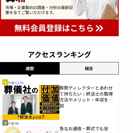
アクセスランキング
週間
総合
1
PV数
1,176
葬祭ディレクターとあわせ
て持ちたい｜終活士の取得
方法やメリット・年収を解
説
2
PV数
66
急なお通夜・葬式でも安