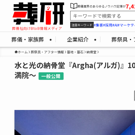
7,4
葬儀業界のあらゆるノウハウ記事が
#集客
#採用
#AI
#マーケテ
注目キーワード
葬儀社向けBtoB情報メディア
葬儀・家族葬
企業紹介
葬祭具・
ホーム
葬祭具・アフター情報
墓地・墓石
納骨堂
水と光の納骨堂『Argha(アルガ)』
満院～
一般公開