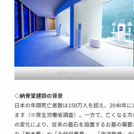
参拝室「ホワイエ」
◇納骨堂建設の背景
日本の年間死亡者数は150万人を超え、2040年
ます（※厚生労働省調査）。一方で、亡くなる方
の変化により、従来の墓石を設置するお墓の需要
な「樹木葬」や「永代供養墓」、「海洋散骨」の