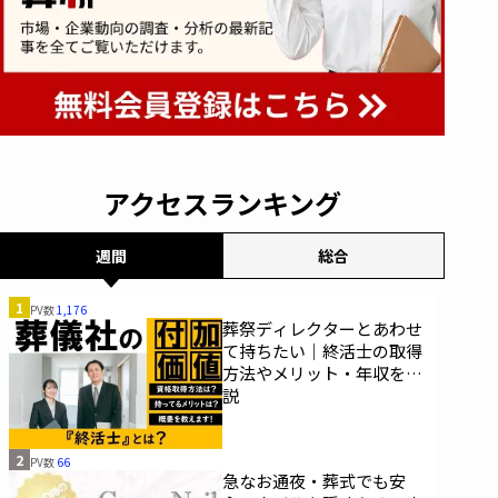
アクセスランキング
週間
総合
1
PV数
1,176
葬祭ディレクターとあわせ
て持ちたい｜終活士の取得
方法やメリット・年収を解
説
2
PV数
66
急なお通夜・葬式でも安