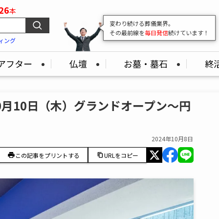
26
本
変わり続ける葬儀業界。
その最前線を
毎日発信
続けています！
ィング
アフター
仏壇
お墓・墓石
終
10月10日（木）グランドオープン～円
2024年10月8日
この記事をプリントする
URLをコピー