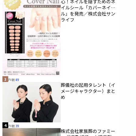
心！ネイルを隠すためのネ
イルシール「カバーネイ
ル」を発売／株式会社サン
ライフ
3
PV数
49
葬儀社の起用タレント（イ
メージキャラクター）まと
め
4
PV数
39
株式会社家族葬のファミー