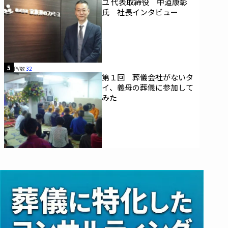
ユ 代表取締役 中道康彰
氏 社長インタビュー
5
PV数
32
第１回 葬儀会社がないタ
イ、義母の葬儀に参加して
みた