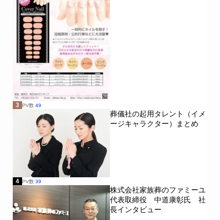
3
PV数
49
葬儀社の起用タレント（イメ
ージキャラクター）まとめ
4
PV数
39
株式会社家族葬のファミーユ
代表取締役 中道康彰氏 社
長インタビュー