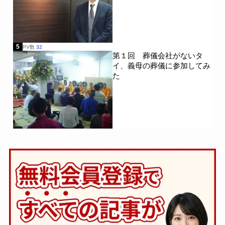
5
PV数
32
第１回 葬儀会社がないタ
イ、義母の葬儀に参加してみ
た