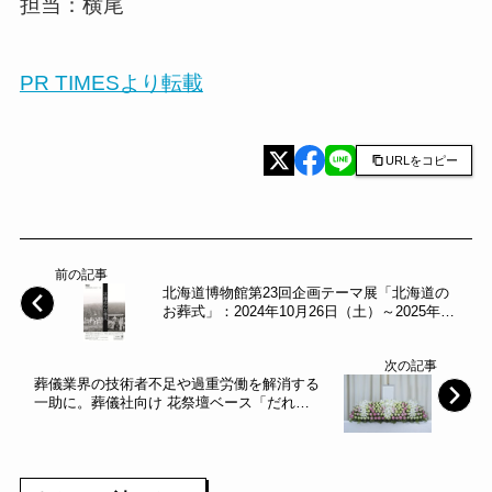
担当：横尾
PR TIMESより転載
URLをコピー
前の記事
北海道博物館第23回企画テーマ展「北海道の
お葬式」：2024年10月26日（土）～2025年1
月13日（月・祝）開催～北海道～
次の記事
葬儀業界の技術者不足や過重労働を解消する
一助に。葬儀社向け 花祭壇ベース「だれ
demo花祭壇」を開発。～日比谷花壇～