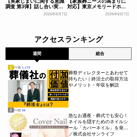
【実家じまいに関する意識
【家族葬ニーズの高まりに
調査 第3弾】話し合い実施
対応】東京メモリードホー
率は29.5％で前回から低
ルに貸切型家族葬空間『第
2026年8月7日
2026年8月7日
下。「大相続時代」でも家
８ホール～Living～』オー
族の会話は進まず～すむた
プン～メモリードグループ
す～
～
一般公開
一般公開
アクセスランキング
週間
総合
1
PV数
1,176
葬祭ディレクターとあわせて
持ちたい｜終活士の取得方法
やメリット・年収を解説
2
PV数
66
急なお通夜・葬式でも安心！
ネイルを隠すためのネイルシ
ール「カバーネイル」を発売
／株式会社サンライフ