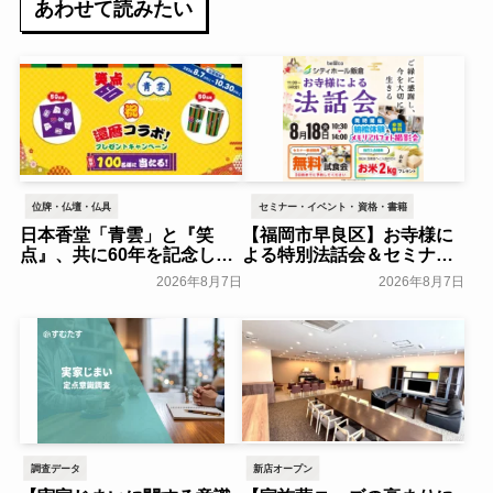
あわせて読みたい
位牌・仏壇・仏具
セミナー・イベント・資格・書籍
日本香堂「青雲」と『笑
【福岡市早良区】お寺様に
点』、共に60年を記念した
よる特別法話会＆セミナー
初コラボ！オリジナルグッ
特典「無料試食会」を8月
2026年8月7日
2026年8月7日
ズのプレゼントキャンペー
18日(月)にシティホール飯
ンを実施～日本香堂～
倉にて開催！～ベルコ～
一般公開
一般公開
調査データ
新店オープン