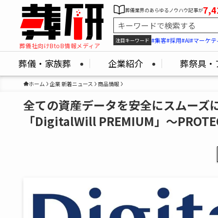
7,4
葬儀業界のあらゆるノウハウ記事が
#集客
#採用
#AI
#マーケテ
注目キーワード
葬儀社向けBtoB情報メディア
葬儀・家族葬
企業紹介
葬祭具・
ホーム
企業 新着ニュース
商品情報
全ての資産データを安全にスムーズ
「DigitalWill PREMIUM」～PROT