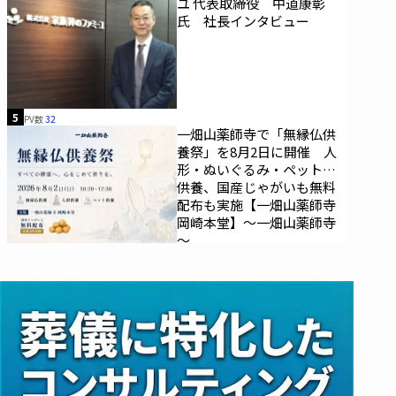
ユ 代表取締役 中道康彰
氏 社長インタビュー
5
PV数
32
一畑山薬師寺で「無縁仏供
養祭」を8月2日に開催 人
形・ぬいぐるみ・ペットの
供養、国産じゃがいも無料
配布も実施【一畑山薬師寺
岡崎本堂】～一畑山薬師寺
～