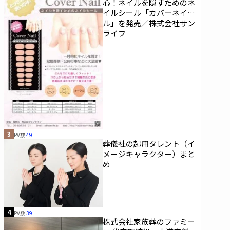
心！ネイルを隠すためのネ
イルシール「カバーネイ
ル」を発売／株式会社サン
ライフ
3
PV数
49
葬儀社の起用タレント（イ
メージキャラクター）まと
め
4
PV数
39
株式会社家族葬のファミー