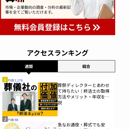
アクセスランキング
週間
総合
1
PV数
1,176
葬祭ディレクターとあわせ
て持ちたい｜終活士の取得
方法やメリット・年収を解
説
2
PV数
66
急なお通夜・葬式でも安