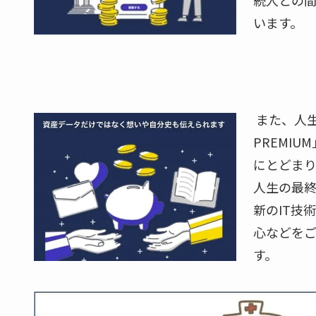
続人との
います。
また、人生1
PREMI
にとどま
人生の最
新のIT技
心などをご
す。