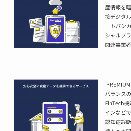
産情報を
接デジタ
ートバンカ
シャルプ
関連事業者
PREMI
バランス
FinTe
インなどで
認知症診