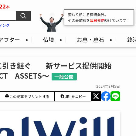
22
本
変わり続ける葬儀業界。
その最前線を
毎日発信
続けています！
ィング
アフター
仏壇
お墓・墓石
終
に引き継ぐ 新サービス提供開始
ECT ASSETS～
一般公開
2024年3月5日
この記事をプリントする
URLをコピー