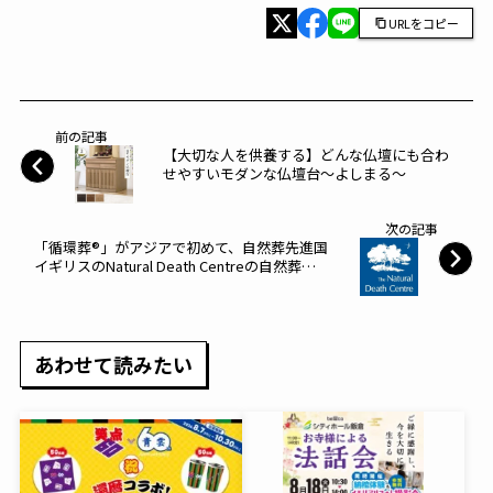
URLをコピー
前の記事
【大切な人を供養する】どんな仏壇にも合わ
せやすいモダンな仏壇台～よしまる～
次の記事
「循環葬®︎」がアジアで初めて、自然葬先進国
イギリスのNatural Death Centreの自然葬地
リストに掲載されました。～at FOREST～
あわせて読みたい