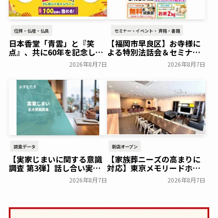
位牌・仏壇・仏具
セミナー・イベント・資格・書籍
日本香堂「青雲」と『笑
【福岡市早良区】お寺様に
点』、共に60年を記念した
よる特別法話会＆セミナー
初コラボ！オリジナルグッ
特典「無料試食会」を8月
2026年8月7日
2026年8月7日
ズのプレゼントキャンペー
18日(月)にシティホール飯
ンを実施～日本香堂～
倉にて開催！～ベルコ～
一般公開
一般公開
調査データ
新店オープン
【実家じまいに関する意識
【家族葬ニーズの高まりに
調査 第3弾】話し合い実施
対応】東京メモリードホー
率は29.5％で前回から低
ルに貸切型家族葬空間『第
2026年8月7日
2026年8月7日
下。「大相続時代」でも家
８ホール～Living～』オー
族の会話は進まず～すむた
プン～メモリードグループ
す～
～
一般公開
一般公開