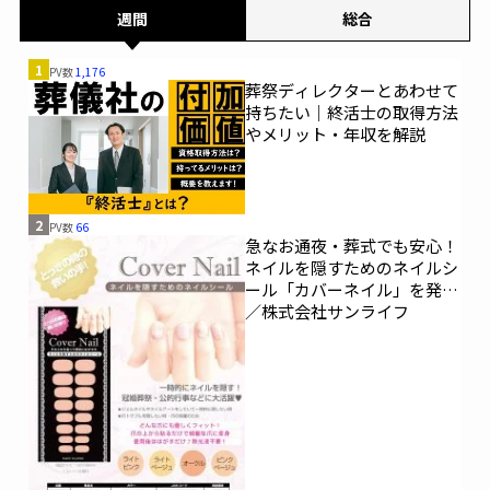
週間
総合
1
PV数
1,176
葬祭ディレクターとあわせて
持ちたい｜終活士の取得方法
やメリット・年収を解説
2
PV数
66
急なお通夜・葬式でも安心！
ネイルを隠すためのネイルシ
ール「カバーネイル」を発売
／株式会社サンライフ