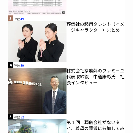
3
PV数
49
葬儀社の起用タレント（イメ
ージキャラクター）まとめ
4
PV数
39
株式会社家族葬のファミーユ
代表取締役 中道康彰氏 社
長インタビュー
5
PV数
32
第１回 葬儀会社がないタ
イ、義母の葬儀に参加してみ