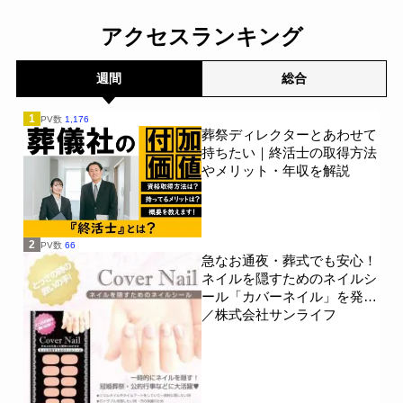
す～
～
一般公開
一般公開
アクセスランキング
週間
総合
1
PV数
1,176
葬祭ディレクターとあわせて
持ちたい｜終活士の取得方法
やメリット・年収を解説
2
PV数
66
急なお通夜・葬式でも安心！
ネイルを隠すためのネイルシ
ール「カバーネイル」を発売
／株式会社サンライフ