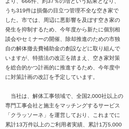
より、666件、約37％の増という結果となり、
うち319件は損傷の目立つ管理不全な空き家で
した。市では、周辺に悪影響を及ぼす空き家の
発生を抑制するため、今年度から新たに個別相
談会やセミナーの開催、除却推進のための市独
自の解体撤去費補助金の創設などに取り組んで
いますが、特措法の改正を踏まえ、空き家対策
を総合的かつ計画的に推進するため、今年度中
に対策計画の改訂を予定しています。
当社は、解体工事領域で、全国2,000社以上の
専門工事会社と施主をマッチングするサービス
「クラッソーネ」を運営しており、これまでに
累計13万件以上のご利用者実績、累計1万5,000