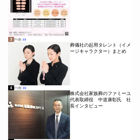
3
PV数
49
葬儀社の起用タレント（イメ
ージキャラクター）まとめ
4
PV数
39
株式会社家族葬のファミーユ
代表取締役 中道康彰氏 社
長インタビュー