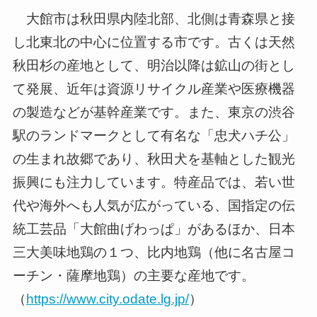
大館市は秋田県内陸北部、北側は青森県と接
し北東北の中心に位置する市です。古くは天然
秋田杉の産地として、明治以降は鉱山の街とし
て発展、近年は資源リサイクル産業や医療機器
の製造などが基幹産業です。また、東京の渋谷
駅のランドマークとして有名な「忠犬ハチ公」
の生まれ故郷であり、秋田犬を基軸とした観光
振興にも注力しています。特産品では、若い世
代や海外へも人気が広がっている、国指定の伝
統工芸品「大館曲げわっぱ」があるほか、日本
三大美味地鶏の１つ、比内地鶏（他に名古屋コ
ーチン・薩摩地鶏）の主要な産地です。
（
https://www.city.odate.lg.jp/
）