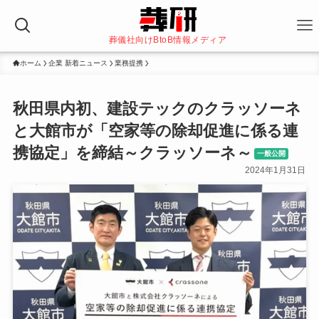
葬儀社向けBtoB情報メディア
ホーム
企業 新着ニュース
業務提携
秋田県内初、建設テックのクラッソーネ
と大館市が「空家等の除却促進に係る連
携協定」を締結～クラッソーネ～
一般公開
2024年1月31日