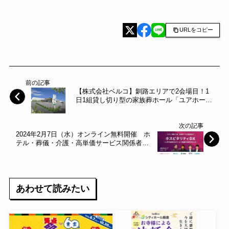
URLをコピー
前の記事
【株式会社ベルコ】釧路エリアで2会場目！1
日1組貸し切り型の家族葬ホール「ユアホール
星が浦」がオープン！！～ベルコ～
次の記事
2024年2月7日（水）オンライン無料開催 ホ
テル・葬儀・介護・高単価サービス関係者向
けセミナー「ホスピタリティDX」～ClipLine
～
あわせて読みたい