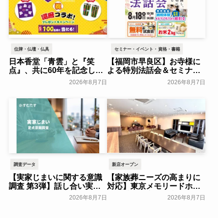
位牌・仏壇・仏具
セミナー・イベント・資格・書籍
日本香堂「青雲」と『笑
【福岡市早良区】お寺様に
点』、共に60年を記念した
よる特別法話会＆セミナー
初コラボ！オリジナルグッ
特典「無料試食会」を8月
2026年8月7日
2026年8月7日
ズのプレゼントキャンペー
18日(月)にシティホール飯
ンを実施～日本香堂～
倉にて開催！～ベルコ～
一般公開
一般公開
調査データ
新店オープン
【実家じまいに関する意識
【家族葬ニーズの高まりに
調査 第3弾】話し合い実施
対応】東京メモリードホー
率は29.5％で前回から低
ルに貸切型家族葬空間『第
2026年8月7日
2026年8月7日
下。「大相続時代」でも家
８ホール～Living～』オー
族の会話は進まず～すむた
プン～メモリードグループ