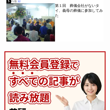
5
PV数
32
第１回 葬儀会社がないタ
イ、義母の葬儀に参加してみ
た