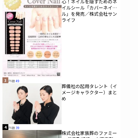
心！ネイルを隠すためのネ
イルシール「カバーネイ
ル」を発売／株式会社サン
ライフ
3
PV数
49
葬儀社の起用タレント（イ
メージキャラクター）まと
め
4
PV数
39
株式会社家族葬のファミー