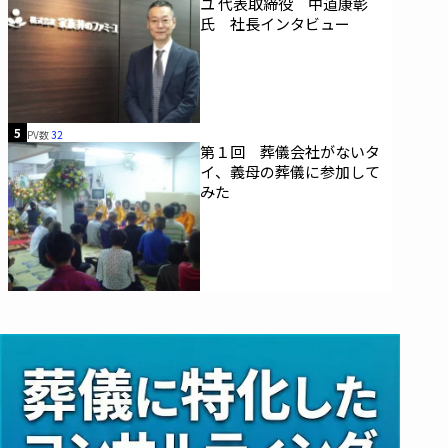
ユ 代表取締役 中道康彰
氏 社長インタビュー
5
PV数
32
第１回 葬儀会社がないタ
イ、義母の葬儀に参加して
みた