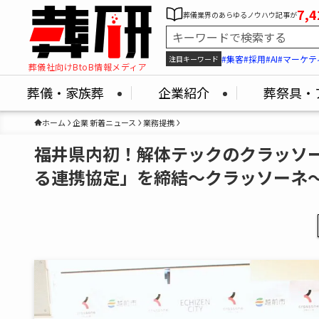
7,4
葬儀業界のあらゆるノウハウ記事が
#集客
#採用
#AI
#マーケテ
注目キーワード
葬儀社向けBtoB情報メディア
葬儀・家族葬
企業紹介
葬祭具・
ホーム
企業 新着ニュース
業務提携
福井県内初！解体テックのクラッソ
る連携協定」を締結～クラッソーネ