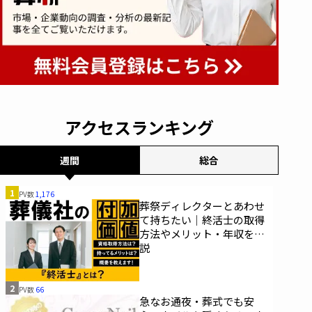
アクセスランキング
週間
総合
1
PV数
1,176
葬祭ディレクターとあわせ
て持ちたい｜終活士の取得
方法やメリット・年収を解
説
2
PV数
66
急なお通夜・葬式でも安