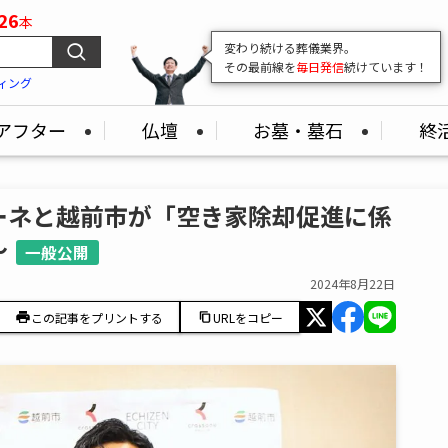
26
本
変わり続ける葬儀業界。
その最前線を
毎日発信
続けています！
ィング
アフター
仏壇
お墓・墓石
終
ーネと越前市が「空き家除却促進に係
～
一般公開
2024年8月22日
この記事をプリントする
URLをコピー