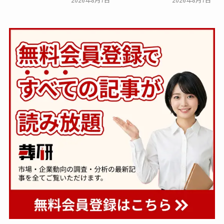
下。「大相続時代」でも家
８ホール～Living～』オー
族の会話は進まず～すむた
プン～メモリードグループ
す～
～
一般公開
一般公開