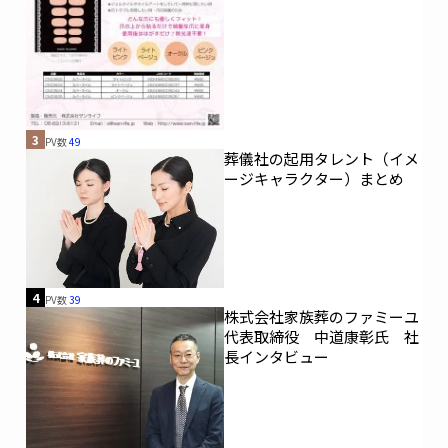
3
PV数
49
葬儀社の起用タレント（イメ
ージキャラクター）まとめ
4
PV数
39
株式会社家族葬のファミーユ
代表取締役 中道康彰氏 社
長インタビュー