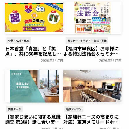
位牌・仏壇・仏具
セミナー・イベント・資格・書籍
日本香堂「青雲」と『笑
【福岡市早良区】お寺様に
点』、共に60年を記念した
よる特別法話会＆セミナー
初コラボ！オリジナルグッ
特典「無料試食会」を8月
2026年8月7日
2026年8月7日
ズのプレゼントキャンペー
18日(月)にシティホール飯
ンを実施～日本香堂～
倉にて開催！～ベルコ～
一般公開
一般公開
調査データ
新店オープン
【実家じまいに関する意識
【家族葬ニーズの高まりに
調査 第3弾】話し合い実施
対応】東京メモリードホー
率は29.5％で前回から低
ルに貸切型家族葬空間『第
2026年8月7日
2026年8月7日