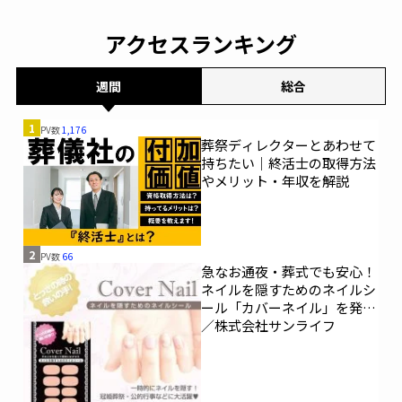
アクセスランキング
週間
総合
1
PV数
1,176
葬祭ディレクターとあわせて
持ちたい｜終活士の取得方法
やメリット・年収を解説
2
PV数
66
急なお通夜・葬式でも安心！
ネイルを隠すためのネイルシ
ール「カバーネイル」を発売
／株式会社サンライフ