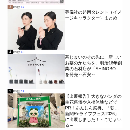
3
PV数
49
葬儀社の起用タレント（イメ
ージキャラクター）まとめ
4
PV数
45
墓じまいのその先に、新しい
お墓のかたちを。明治16年創
業の石材店が「SHINOBO」
を発売～石安～
5
PV数
39
【出展報告】大きなパンダの
生花祭壇や入棺体験などで
PR！あんしん祭典、「朝日
新聞Reライフフェス2026」
に出展しました！～ごじょい
る～