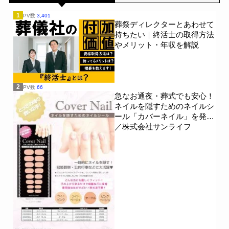
1
PV数
3,401
葬祭ディレクターとあわせて
持ちたい｜終活士の取得方法
やメリット・年収を解説
2
PV数
66
急なお通夜・葬式でも安心！
ネイルを隠すためのネイルシ
ール「カバーネイル」を発売
／株式会社サンライフ