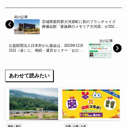
前の記事
宮城県柴田郡大河原町に初のフランチャイズ
葬儀会館「家族葬のメモリア大河原」が2023
年11月27日(月)にグランドオープン～メモリ
アホールディングス～
次の記事
公益財団法人日本対がん協会は、2023年12月
15日（金）に、相続・遺言セミナー「おひと
りさま、おふたりさまが いまから準備したい
こと」をオンライン開催いたします。～日本
対がん協会～
あわせて読みたい
墓地・墓石
位牌・仏壇・仏具