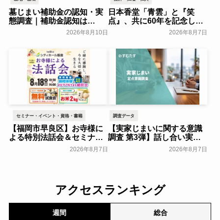
墓じまい補助金の認知・実
日本香堂「青雲」と『笑
態調査｜補助金認知は
点』、共に60年を記念した
24.00％、実際の利用は
初コラボ！オリジナルグッ
2026年8月10日
2026年8月7日
2.00％｜費用負担軽減策1位
ズのプレゼントキャンペー
は「親族間での費用分担」
ンを実施～日本香堂～
40.00％【わたしたちの墓じ
一般公開
まい】～huhu～
一般公開
セミナー・イベント・資格・書籍
調査データ
【福岡市早良区】お寺様に
【実家じまいに関する意識
よる特別法話会＆セミナー
調査 第3弾】話し合い実施
特典「無料試食会」を8月
率は29.5％で前回から低
2026年8月7日
2026年8月7日
18日(月)にシティホール飯
下。「大相続時代」でも家
倉にて開催！～ベルコ～
族の会話は進まず～すむた
す～
一般公開
一般公開
アクセスランキング
週間
総合