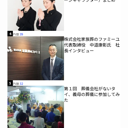
4
PV数
39
株式会社家族葬のファミーユ
代表取締役 中道康彰氏 社
長インタビュー
5
PV数
32
第１回 葬儀会社がないタ
イ、義母の葬儀に参加してみ
た