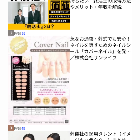
持ちたい｜終活士の取得方法
やメリット・年収を解説
2
PV数
66
急なお通夜・葬式でも安心！
ネイルを隠すためのネイルシ
ール「カバーネイル」を発売
／株式会社サンライフ
3
PV数
49
葬儀社の起用タレント（イメ
ージキャラクター）まとめ