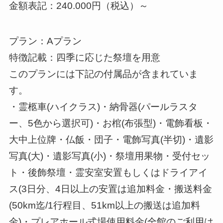
金額表記：240.000円（税込）～
プラン：Aプラン
特徴記載：四季に応じた祭壇を用意
このプランには下記の付属品が含まれていま
す。
・霊柩車(ハイクラス)・納骨器(パールラスタ
ー、5色から選択可)・お棺(布張型)・電飾看板・
大中上位牌・仏飯・団子・電飾写真(半切)・遺影
写真(大)・遺影写真(小)・祭壇用果物・受付セッ
ト・後飾祭壇・霊安室安置もしくはドライアイ
ス(3日分、4日以上の安置は追加料金・搬送料金
(50km迄/1行程目、51km以上の搬送は追加料
金)・プレアホール式場使用料金(全館のご利用は