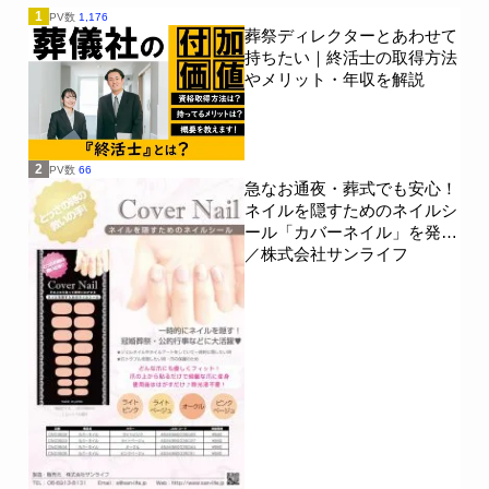
1
PV数
1,176
葬祭ディレクターとあわせて
持ちたい｜終活士の取得方法
やメリット・年収を解説
2
PV数
66
急なお通夜・葬式でも安心！
ネイルを隠すためのネイルシ
ール「カバーネイル」を発売
／株式会社サンライフ