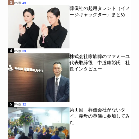
3
PV数
49
葬儀社の起用タレント（イメ
ージキャラクター）まとめ
4
PV数
39
株式会社家族葬のファミーユ
代表取締役 中道康彰氏 社
長インタビュー
5
PV数
32
第１回 葬儀会社がないタ
イ、義母の葬儀に参加してみ
た