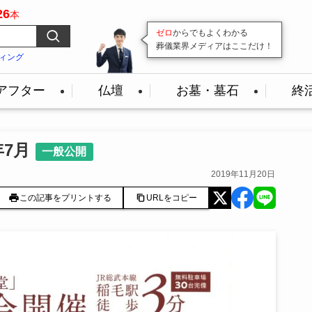
26
本
ゼロ
変わり続ける葬儀業界。
からでもよくわかる
葬儀業界メディアはここだけ！
その最前線を
毎日発信
続けています！
ィング
アフター
仏壇
お墓・墓石
終
年7月
一般公開
2019年11月20日
この記事をプリントする
URLをコピー