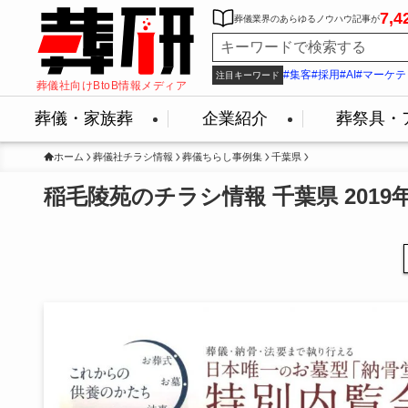
7,4
葬儀業界のあらゆるノウハウ記事が
#集客
#採用
#AI
#マーケテ
注目キーワード
葬儀社向けBtoB情報メディア
葬儀・家族葬
企業紹介
葬祭具・
ホーム
葬儀社チラシ情報
葬儀ちらし事例集
千葉県
稲毛陵苑のチラシ情報 千葉県 2019