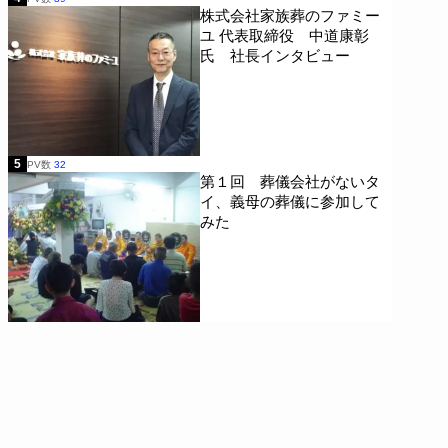
株式会社家族葬のファミー
ユ 代表取締役 中道康彰
氏 社長インタビュー
5
PV数
32
第１回 葬儀会社がないタ
イ、義母の葬儀に参加して
みた