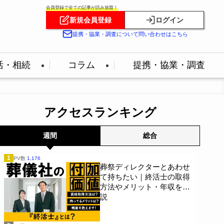
会員登録で全ての記事が読み放題！
新規会員登録
ログイン
提携・協業・調査について問い合わせはこちら
活・相続
コラム
提携・協業・調査
アクセスランキング
週間
総合
1
PV数
1,176
葬祭ディレクターとあわせ
て持ちたい｜終活士の取得
方法やメリット・年収を解
説