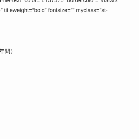
e-text” color=”#757575″ bordercolor=”#f3f3f3″
 titleweight=”bold” fontsize=”” myclass=”st-
（年間）