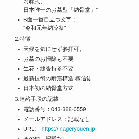
お葬式、
日本唯一のお墓型「納骨堂」”
B面一番目立つ文字：
“令和元年納涼祭”
2.特徴
天候を気にせず参拝可。
お墓のお掃除も不要
生花・線香持参不要
最新技術の耐震構造 檀信徒
日本初の納骨堂方式
3.連絡手段の記載
電話番号：043-388-0559
メールアドレス：記載なし
URL:
https://inageryouen.jp
その他：記載なし