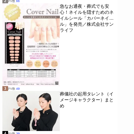
2
PV数
66
急なお通夜・葬式でも安
心！ネイルを隠すためのネ
イルシール「カバーネイ
ル」を発売／株式会社サン
ライフ
3
PV数
49
葬儀社の起用タレント（イ
メージキャラクター）まと
め
4
PV数
39