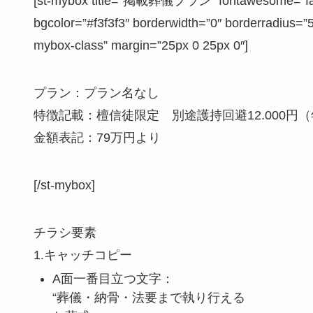
[st-mybox title=”掲載葬儀プラン” fontawesome=”fa-fil
bgcolor=”#f3f3f3″ borderwidth=”0″ borderradius=”5″
mybox-class” margin=”25px 0 25px 0″]
プラン：プラン名なし
特徴記載：檀信徒限定 別途護持回避12.000円
金額表記：79万円より
[/st-mybox]
チラシ要素
1.キャッチコピー
A面一番目立つ文字：
“葬儀・納骨・法要まで執り行える