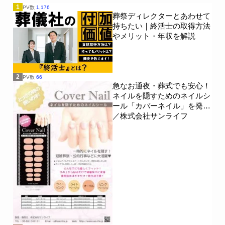
1
PV数
1,176
葬祭ディレクターとあわせて
持ちたい｜終活士の取得方法
やメリット・年収を解説
2
PV数
66
急なお通夜・葬式でも安心！
ネイルを隠すためのネイルシ
ール「カバーネイル」を発売
／株式会社サンライフ