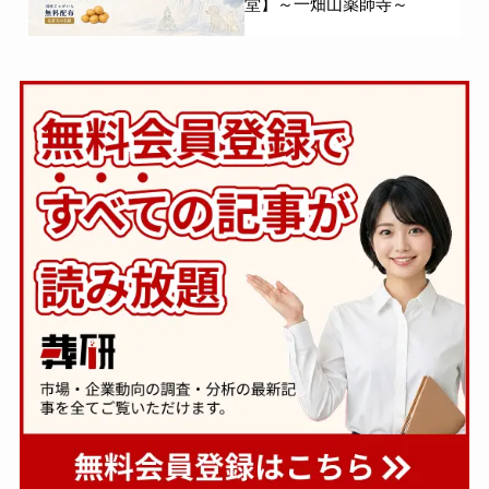
堂】～一畑山薬師寺～