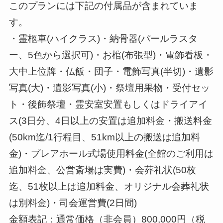
このプランには下記の付属品が含まれていま
す。
・霊柩車(ハイクラス)・納骨器(パールラスタ
ー、5色から選択可)・お棺(布張型)・電飾看板・
大中上位牌・仏飯・団子・電飾写真(半切)・遺影
写真(大)・遺影写真(小)・祭壇用果物・受付セッ
ト・後飾祭壇・霊安室安置もしくはドライアイ
ス(3日分、4日以上の安置は追加料金・搬送料金
(50km迄/1行程目、51km以上の搬送は追加料
金)・プレアホール式場使用料金(全館のご利用は
追加料金、公営斎場は実費)・会葬礼状(50枚
迄、51枚以上は追加料金、オリジナル会葬礼状
は別料金)・司会運営費(2日間)
金額表記：通常価格（非会員）800,000円（税