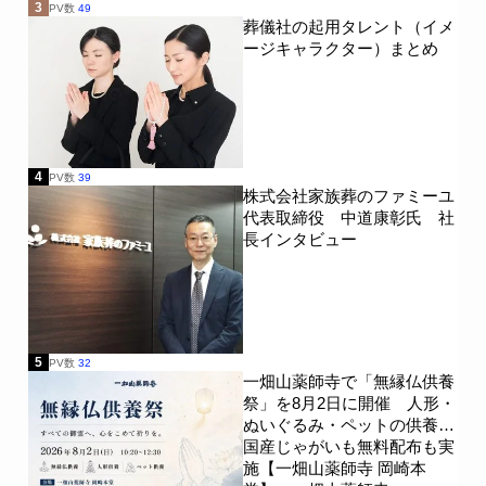
3
PV数
49
葬儀社の起用タレント（イメ
ージキャラクター）まとめ
4
PV数
39
株式会社家族葬のファミーユ
代表取締役 中道康彰氏 社
長インタビュー
5
PV数
32
一畑山薬師寺で「無縁仏供養
祭」を8月2日に開催 人形・
ぬいぐるみ・ペットの供養、
国産じゃがいも無料配布も実
施【一畑山薬師寺 岡崎本