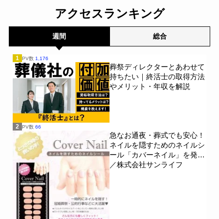
アクセスランキング
週間
総合
1
PV数
1,176
葬祭ディレクターとあわせて
持ちたい｜終活士の取得方法
やメリット・年収を解説
2
PV数
66
急なお通夜・葬式でも安心！
ネイルを隠すためのネイルシ
ール「カバーネイル」を発売
／株式会社サンライフ