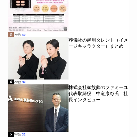
3
PV数
49
葬儀社の起用タレント（イメ
ージキャラクター）まとめ
4
PV数
39
株式会社家族葬のファミーユ
代表取締役 中道康彰氏 社
長インタビュー
5
PV数
32