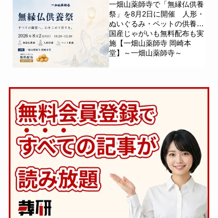
一畑山薬師寺で「無縁仏供養
祭」を8月2日に開催 人形・
ぬいぐるみ・ペットの供養、
国産じゃがいも無料配布も実
施【一畑山薬師寺 岡崎本
堂】～一畑山薬師寺～