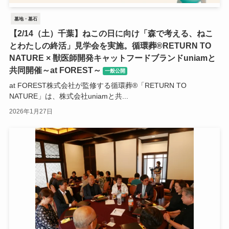
墓地・墓石
【2/14（土）千葉】ねこの日に向け「森で考える、ねこ
とわたしの終活」見学会を実施。循環葬®︎RETURN TO
NATURE × 獣医師開発キャットフードブランドuniamと
共同開催～at FOREST～
一般公開
at FOREST株式会社が監修する循環葬®︎「RETURN TO
NATURE」は、株式会社uniamと共...
2026年1月27日