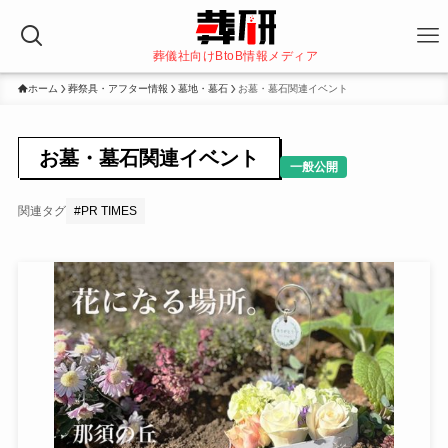
葬儀社向けBtoB情報メディア
ホーム
葬祭具・アフター情報
墓地・墓石
お墓・墓石関連イベント
お墓・墓石関連イベント
一般公開
関連タグ
#
PR TIMES