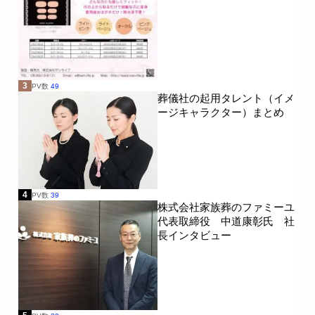
ニチリョク
大阪祭典
燦ホールディングス
メモリーズ株式会社
出雲殿冠婚葬祭互助センター
岩国納骨堂
3
PV数
49
葬儀社の起用タレント（イメ
株式会社平安閣エヌピーオー互助会
ージキャラクター）まとめ
あいネットコーポレーション
株式会社 江陽閣グループ
レクスト
ナカタケ株式会社
クオーレ平安
4
PV数
39
株式会社家族葬のファミーユ
代表取締役 中道康彰氏 社
新大阪互助会
ティア
平安祭典
長インタビュー
グレイスホテル