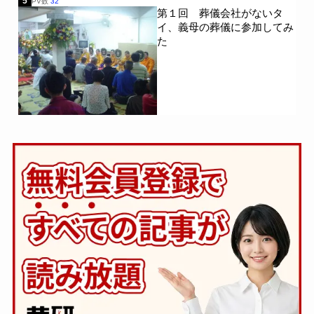
5
PV数
32
第１回 葬儀会社がないタ
イ、義母の葬儀に参加してみ
た