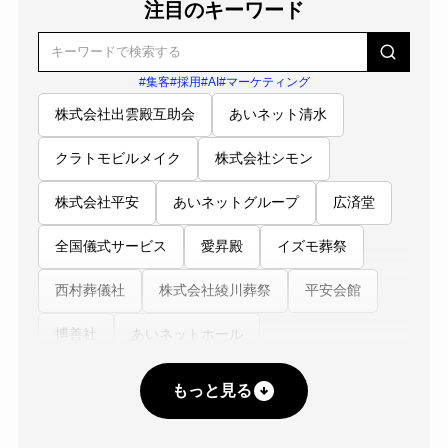
注目のキーワード
#集客
#採用
#AI
#マーケティング
株式会社出雲殿互助会
あいネット清水
クラトモビルメイク
株式会社シモン
株式会社平安
あいネットグループ
広済堂
全国儀式サービス
愛昇殿
イズモ葬祭
西村葬儀社
株式会社綾川葬祭
平安会館
博善社
あいネットホール
エム・エス・アイ（MSI）
サン・ライフ
もっと見る
防長互助センター
あいネット伊勢