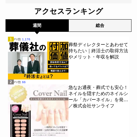
フォーエバーホール
馬九行(うまくいく)株式会社
アクセスランキング
平安典礼
愛グループ
斎霊殿
週間
総合
株式会社YAMAKO
合掌堂
防府典礼会館
1
PV数
1,176
葬祭ディレクターとあわせて
平安レイ
あいネット
ラステル新横浜
持ちたい｜終活士の取得方法
やメリット・年収を解説
草苑
東京博善
平安ホール
株式会社眞照堂
レクスト関西
くらしの友
2
PV数
66
イズモホール
こころネット
急なお通夜・葬式でも安心！
ネイルを隠すためのネイルシ
ール「カバーネイル」を発売
岩国中央典礼会館
富士平安閣互助会
／株式会社サンライフ
株式会社横須賀冠婚葬祭互助会
株式会社あいネット
玉姫グループ青森