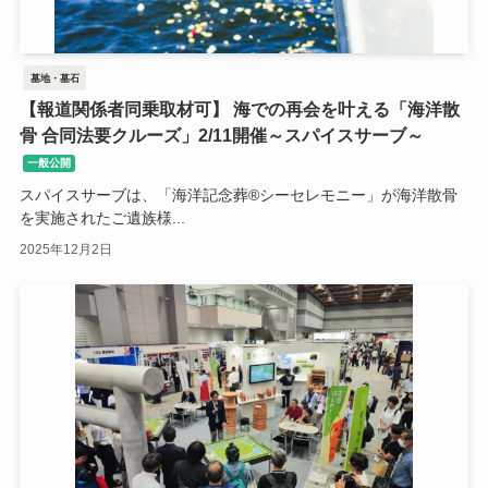
墓地・墓石
【報道関係者同乗取材可】 海での再会を叶える「海洋散
骨 合同法要クルーズ」2/11開催～スパイスサーブ～
一般公開
スパイスサーブは、「海洋記念葬®シーセレモニー」が海洋散骨
を実施されたご遺族様...
2025年12月2日