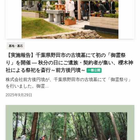
墓地・墓石
【実施報告】千葉県野田市の古墳墓にて初の「御霊祭
り」を開催 ― 秋分の日にご遺族・契約者が集い、櫻木神
社による祭祀を斎行～前方後円墳～
一般公開
株式会社前方後円墳が、千葉県野田市の古墳墓にて「御霊祭り」
を行いました。御霊...
2025年9月29日