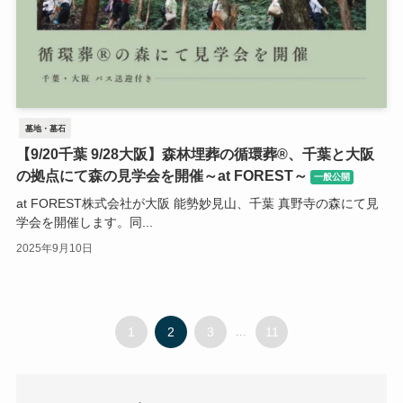
墓地・墓石
【9/20千葉 9/28大阪】森林埋葬の循環葬®︎、千葉と大阪
の拠点にて森の見学会を開催～at FOREST～
一般公開
at FOREST株式会社が大阪 能勢妙見山、千葉 真野寺の森にて見
学会を開催します。同...
2025年9月10日
1
2
3
...
11