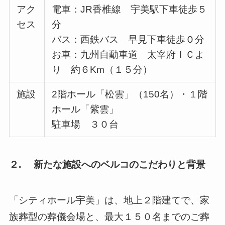
アク
電車：JR香椎線 宇美駅下車徒歩５
セス
分
バス：西鉄バス 早見下車徒歩０分
お車：九州自動車道 太宰府ＩＣよ
り 約６Km（１５分）
施設
2階ホール「松雲」（150名）・１階
ホール「紫雲」
駐車場 ３０台
２. 新たな施設へのベルコのこだわりと背景
「シティホール宇美」は、地上２階建てで、家
族葬型の葬儀会場と、最大１５０名までのご葬