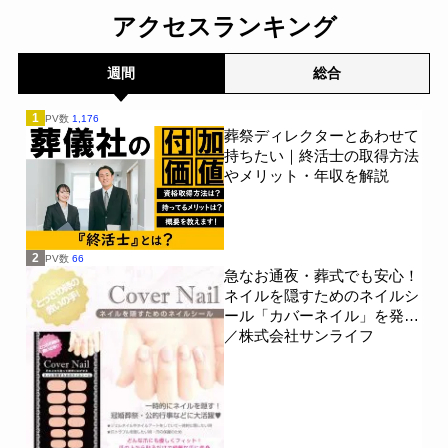
アクセスランキング
週間
総合
1
PV数
1,176
葬祭ディレクターとあわせて
持ちたい｜終活士の取得方法
やメリット・年収を解説
2
PV数
66
急なお通夜・葬式でも安心！
ネイルを隠すためのネイルシ
ール「カバーネイル」を発売
／株式会社サンライフ