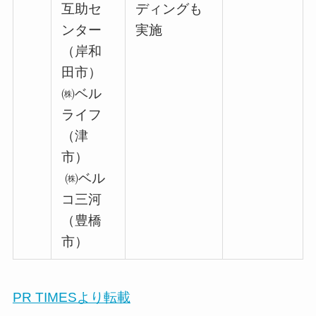
互助セ
ディングも
ンター
実施
（岸和
田市）
㈱ベル
ライフ
（津
市）
㈱ベル
コ三河
（豊橋
市）
PR TIMESより転載