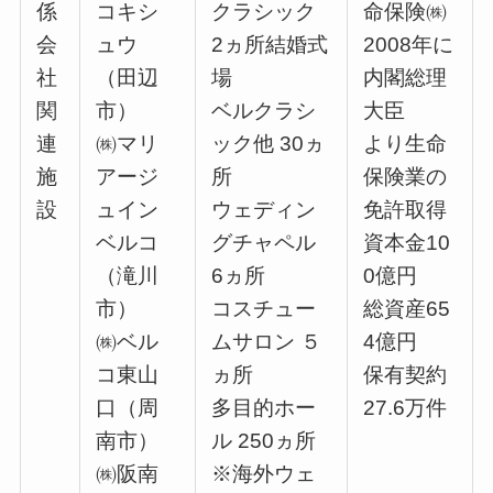
係
コキシ
クラシック
命保険㈱
会
ュウ
2ヵ所結婚式
2008年に
社
（田辺
場
内閣総理
関
市）
ベルクラシ
大臣
連
㈱マリ
ック他 30ヵ
より生命
施
アージ
所
保険業の
設
ュイン
ウェディン
免許取得
ベルコ
グチャペル
資本金10
（滝川
6ヵ所
0億円
市）
コスチュー
総資産65
㈱ベル
ムサロン ５
4億円
コ東山
ヵ所
保有契約
口（周
多目的ホー
27.6万件
南市）
ル 250ヵ所
㈱阪南
※海外ウェ