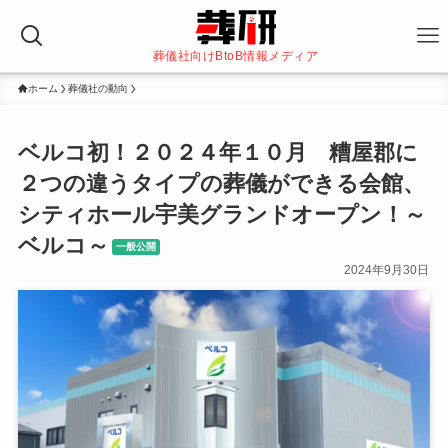
葬儀社向けBtoB情報メディア
ホーム
葬儀社の動向
ベルコ初！２０２４年１０月 糟屋郡に
２つの違うタイプの葬儀ができる会館、
シティホール宇美グランドオープン！～
ベルコ～
一般公開
2024年9月30日