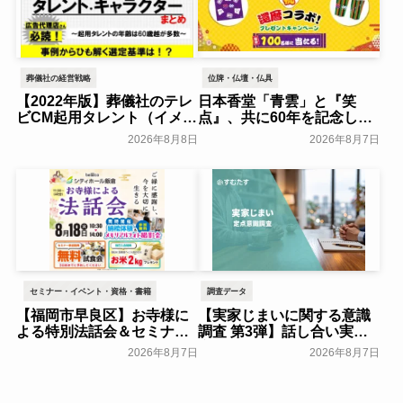
葬儀社の経営戦略
位牌・仏壇・仏具
【2022年版】葬儀社のテレ
日本香堂「青雲」と『笑
ビCM起用タレント（イメー
点』、共に60年を記念した
ジキャラクター）まとめ
初コラボ！オリジナルグッ
2026年8月8日
2026年8月7日
ズのプレゼントキャンペー
葬研会員限定
ンを実施～日本香堂～
一般公開
セミナー・イベント・資格・書籍
調査データ
【福岡市早良区】お寺様に
【実家じまいに関する意識
よる特別法話会＆セミナー
調査 第3弾】話し合い実施
特典「無料試食会」を8月
率は29.5％で前回から低
2026年8月7日
2026年8月7日
18日(月)にシティホール飯
下。「大相続時代」でも家
倉にて開催！～ベルコ～
族の会話は進まず～すむた
す～
一般公開
一般公開