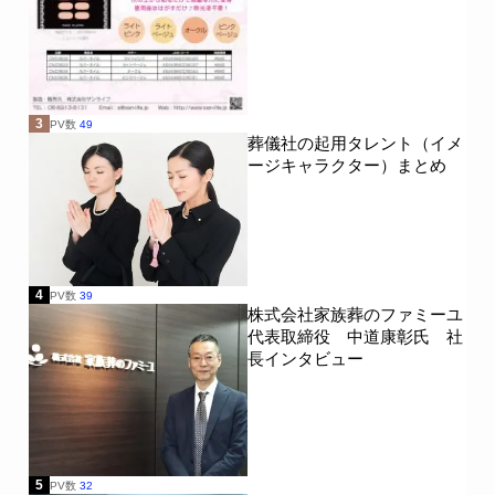
3
PV数
49
葬儀社の起用タレント（イメ
ージキャラクター）まとめ
4
PV数
39
株式会社家族葬のファミーユ
代表取締役 中道康彰氏 社
長インタビュー
5
PV数
32