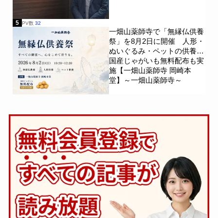
5
PV数
32
一畑山薬師寺で「無縁仏供養
祭」を8月2日に開催 人形・
ぬいぐるみ・ペットの供養、
国産じゃがいも無料配布も実
施【一畑山薬師寺 岡崎本
堂】～一畑山薬師寺～