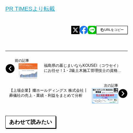
PR TIMESより転載
URLをコピー
前の記事
福島県の墓じまいならKOUSEI（コウセイ）
にお任せ！1・2級土木施工管理技士の資格を
持つ〝解体のプロ〟が面倒な申請手続きから
墓石の撤去まで、あなたの墓じまいをまるっ
次の記事
とサポートします！～郡山商工会議所～
【上場企業】燦ホールディングス 株式会社┃
葬儀社の売上・業績・利益をまとめて分析
あわせて読みたい