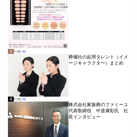
3
PV数
49
葬儀社の起用タレント（イメ
ージキャラクター）まとめ
4
PV数
39
株式会社家族葬のファミーユ
代表取締役 中道康彰氏 社
長インタビュー