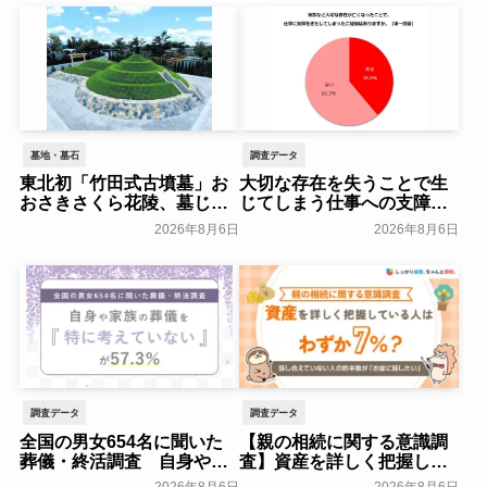
墓地・墓石
調査データ
東北初「竹田式古墳墓」お
大切な存在を失うことで生
おさきさくら花陵、墓じま
じてしまう仕事への支障
いのご負担を軽減する「墓
「経験がある」38.8％～ビ
2026年8月6日
2026年8月6日
じまいアシストプラン」を
ースタイルグループ～
開始 ─ 合同永久埋葬（合祀
一般公開
墓）への改葬がお二人目以
降100,000円（税込）に【株
式会社前方後円墳】～前方
後円墳～
一般公開
調査データ
調査データ
全国の男女654名に聞いた
【親の相続に関する意識調
葬儀・終活調査 自身や家
査】資産を詳しく把握して
族の葬儀について「特に考
いる人はわずか7％？具体的