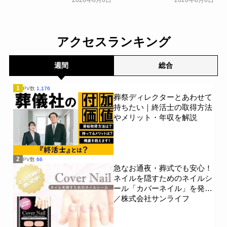
2026年8月6日
2026年8月6日
えていない」が57.3％～
に話せていない人の約半数
NEXER Group～
が「お盆に話したい」｜
一般公開
「しっかり保険、ちゃんと
節約。」が親の相続につい
アクセスランキング
て400名を対象に意識調査
を実施～Sasuke Financial
Lab～
一般公開
週間
総合
1
PV数
1,176
葬祭ディレクターとあわせて
持ちたい｜終活士の取得方法
やメリット・年収を解説
2
PV数
66
急なお通夜・葬式でも安心！
ネイルを隠すためのネイルシ
ール「カバーネイル」を発売
／株式会社サンライフ