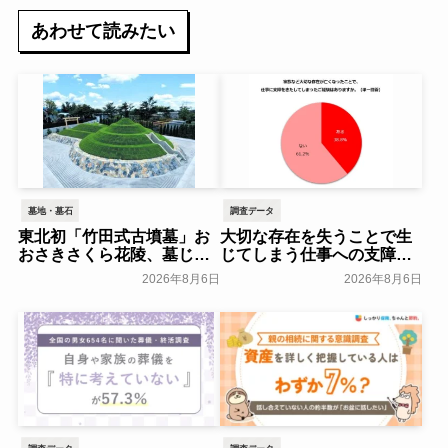
あわせて読みたい
墓地・墓石
調査データ
東北初「竹田式古墳墓」お
大切な存在を失うことで生
おさきさくら花陵、墓じま
じてしまう仕事への支障
いのご負担を軽減する「墓
「経験がある」38.8％～ビ
2026年8月6日
2026年8月6日
じまいアシストプラン」を
ースタイルグループ～
開始 ─ 合同永久埋葬（合祀
一般公開
墓）への改葬がお二人目以
降100,000円（税込）に【株
式会社前方後円墳】～前方
後円墳～
一般公開
調査データ
調査データ