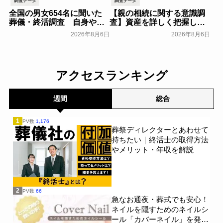
全国の男女654名に聞いた
【親の相続に関する意識調
葬儀・終活調査 自身や家
査】資産を詳しく把握して
族の葬儀について「特に考
いる人はわずか7％？具体的
2026年8月6日
2026年8月6日
えていない」が57.3％～
に話せていない人の約半数
NEXER Group～
が「お盆に話したい」｜
一般公開
「しっかり保険、ちゃんと
節約。」が親の相続につい
アクセスランキング
て400名を対象に意識調査
を実施～Sasuke Financial
Lab～
一般公開
週間
総合
1
PV数
1,176
葬祭ディレクターとあわせて
持ちたい｜終活士の取得方法
やメリット・年収を解説
2
PV数
66
急なお通夜・葬式でも安心！
ネイルを隠すためのネイルシ
ール「カバーネイル」を発売