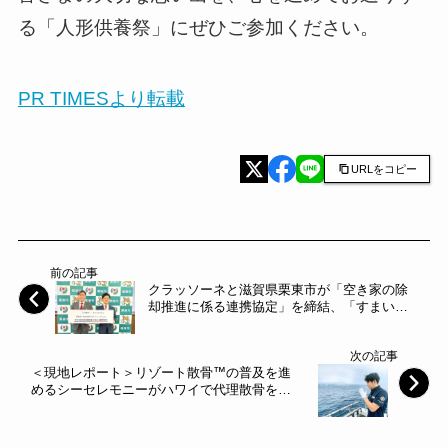
る「人形供養祭」にぜひご参加ください。
PR TIMESより転載
URLをコピー
前の記事
クラッソーネと滋賀県栗東市が「空き家の除
却推進に係る連携協定」を締結、「すまいの
終活ナビ」「空き家価値査定シート」を県内
初導入～クラッソーネ～
次の記事
＜現地レポート＞リゾート散骨™の普及を進
めるシーセレモニーがハワイで代理散骨を実
施～スパイスサーブ～