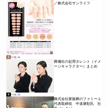
／株式会社サンライフ
3
PV数
49
葬儀社の起用タレント（イメ
ージキャラクター）まとめ
4
PV数
39
株式会社家族葬のファミーユ
代表取締役 中道康彰氏 社