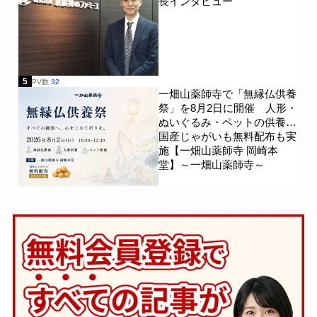
長インタビュー
5
PV数
32
一畑山薬師寺で「無縁仏供養
祭」を8月2日に開催 人形・
ぬいぐるみ・ペットの供養、
国産じゃがいも無料配布も実
施【一畑山薬師寺 岡崎本
堂】～一畑山薬師寺～