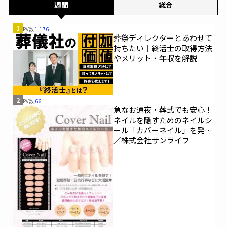
週間
総合
1
PV数
1,176
葬祭ディレクターとあわせて
持ちたい｜終活士の取得方法
やメリット・年収を解説
2
PV数
66
急なお通夜・葬式でも安心！
ネイルを隠すためのネイルシ
ール「カバーネイル」を発売
／株式会社サンライフ