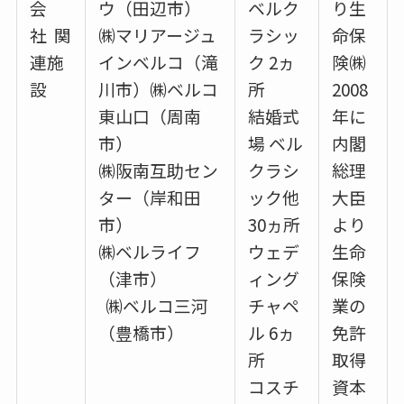
会
ウ（田辺市）
ベルク
り生
社 関
㈱マリアージュ
ラシッ
命保
連施
インベルコ（滝
ク 2ヵ
険㈱
設
川市）㈱ベルコ
所
2008
東山口（周南
結婚式
年に
市）
場 ベル
内閣
㈱阪南互助セン
クラシ
総理
ター（岸和田
ック他
大臣
市）
30ヵ所
より
㈱ベルライフ
ウェデ
生命
（津市）
ィング
保険
㈱ベルコ三河
チャペ
業の
（豊橋市）
ル 6ヵ
免許
所
取得
コスチ
資本