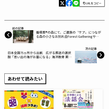
URLをコピー
前の記事
循環葬®︎の森にて、ご遺族の〝ケア〟につなが
る森の小さなお別れ会Forest Gatheringサー
ビスを開始～at FOREST～
次の記事
日本全国75ヵ所から出航 広がる葬送の選択
肢「思い出の海がお墓になる」海洋散骨 累計
5,000件突破～ハウスボートクラブ～
あわせて読みたい