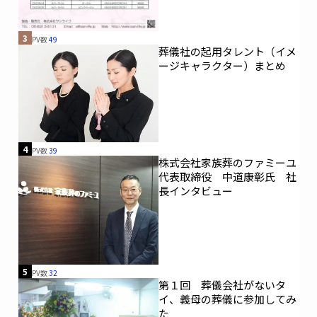
3
PV数
49
葬儀社の起用タレント（イメ
ージキャラクター）まとめ
4
PV数
39
株式会社家族葬のファミーユ
代表取締役 中道康彰氏 社
長インタビュー
5
PV数
32
第１回 葬儀会社がないタ
イ、義母の葬儀に参加してみ
た