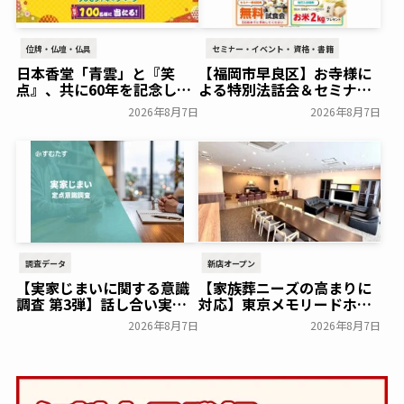
位牌・仏壇・仏具
セミナー・イベント・資格・書籍
日本香堂「青雲」と『笑
【福岡市早良区】お寺様に
点』、共に60年を記念した
よる特別法話会＆セミナー
初コラボ！オリジナルグッ
特典「無料試食会」を8月
2026年8月7日
2026年8月7日
ズのプレゼントキャンペー
18日(月)にシティホール飯
ンを実施～日本香堂～
倉にて開催！～ベルコ～
一般公開
一般公開
調査データ
新店オープン
【実家じまいに関する意識
【家族葬ニーズの高まりに
調査 第3弾】話し合い実施
対応】東京メモリードホー
率は29.5％で前回から低
ルに貸切型家族葬空間『第
2026年8月7日
2026年8月7日
下。「大相続時代」でも家
８ホール～Living～』オー
族の会話は進まず～すむた
プン～メモリードグループ
す～
～
一般公開
一般公開