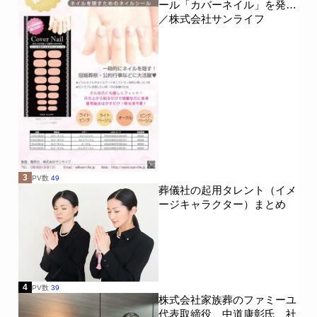
ール「カバーネイル」を発売
／株式会社サンライフ
3
PV数
49
葬儀社の起用タレント（イメ
ージキャラクター）まとめ
4
PV数
39
株式会社家族葬のファミーユ
代表取締役 中道康彰氏 社