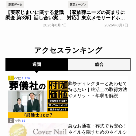
調査データ
新店オープン
【実家じまいに関する意識
【家族葬ニーズの高まりに
調査 第3弾】話し合い実施
対応】東京メモリードホー
率は29.5％で前回から低
ルに貸切型家族葬空間『第
2026年8月7日
2026年8月7日
下。「大相続時代」でも家
８ホール～Living～』オー
族の会話は進まず～すむた
プン～メモリードグループ
す～
～
一般公開
一般公開
アクセスランキング
週間
総合
1
PV数
1,176
葬祭ディレクターとあわせて
持ちたい｜終活士の取得方法
やメリット・年収を解説
2
PV数
66
急なお通夜・葬式でも安心！
ネイルを隠すためのネイルシ