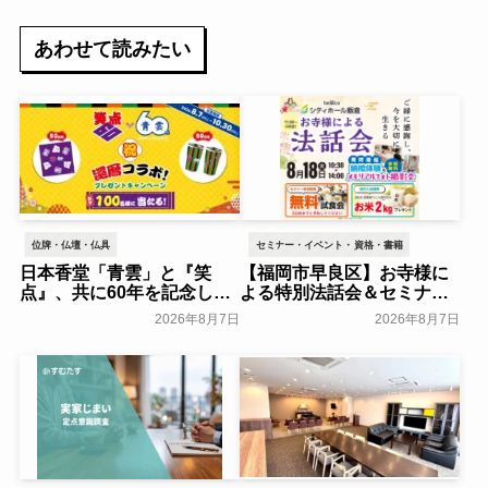
あわせて読みたい
位牌・仏壇・仏具
セミナー・イベント・資格・書籍
日本香堂「青雲」と『笑
【福岡市早良区】お寺様に
点』、共に60年を記念した
よる特別法話会＆セミナー
初コラボ！オリジナルグッ
特典「無料試食会」を8月
2026年8月7日
2026年8月7日
ズのプレゼントキャンペー
18日(月)にシティホール飯
ンを実施～日本香堂～
倉にて開催！～ベルコ～
一般公開
一般公開