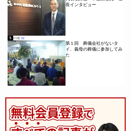
長インタビュー
5
PV数
32
第１回 葬儀会社がないタ
イ、義母の葬儀に参加してみ
た