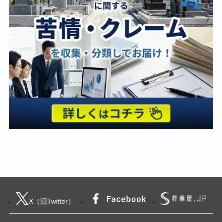
X（旧Twitter）