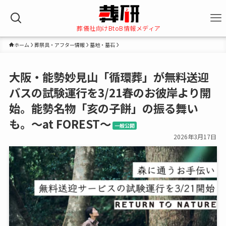
葬儀社向けBtoB情報メディア
ホーム
葬祭具・アフター情報
墓地・墓石
大阪・能勢妙見山「循環葬」が無料送迎
バスの試験運行を3/21春のお彼岸より開
始。能勢名物「亥の子餅」の振る舞い
も。～at FOREST～
一般公開
2026年3月17日