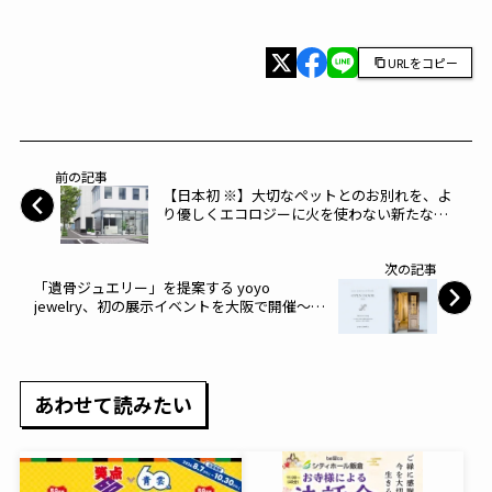
URLをコピー
前の記事
【日本初 ※】大切なペットとのお別れを、よ
り優しくエコロジーに火を使わない新たな葬
法として世界で拡大する「アクアメーション
葬法」 室内設置可能なコンパクト型「ペッ
次の記事
ト用アクアメーション装置」販売開始～サイ
「遺骨ジュエリー」を提案する yoyo
カンシステム～
jewelry、初の展示イベントを大阪で開催～
Suisei～
あわせて読みたい