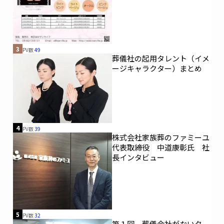
3
PV数
49
葬儀社の起用タレント（イメ
ージキャラクター）まとめ
4
PV数
39
株式会社家族葬のファミーユ
代表取締役 中道康彰氏 社
長インタビュー
5
PV数
32
第１回 葬儀会社がないタ