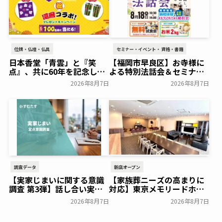
位牌・仏壇・仏具
セミナー・イベント・資格・書籍
日本香堂「青雲」と『笑
【福岡市早良区】お寺様に
点』、共に60年を記念した
よる特別法話会＆セミナー
初コラボ！オリジナルグッ
特典「無料試食会」を8月
2026年8月7日
2026年8月7日
ズのプレゼントキャンペー
18日(月)にシティホール飯
ンを実施～日本香堂～
倉にて開催！～ベルコ～
一般公開
一般公開
調査データ
新店オープン
【実家じまいに関する意識
【家族葬ニーズの高まりに
調査 第3弾】話し合い実施
対応】東京メモリードホー
率は29.5％で前回から低
ルに貸切型家族葬空間『第
2026年8月7日
2026年8月7日
下。「大相続時代」でも家
８ホール～Living～』オー
族の会話は進まず～すむた
プン～メモリードグループ