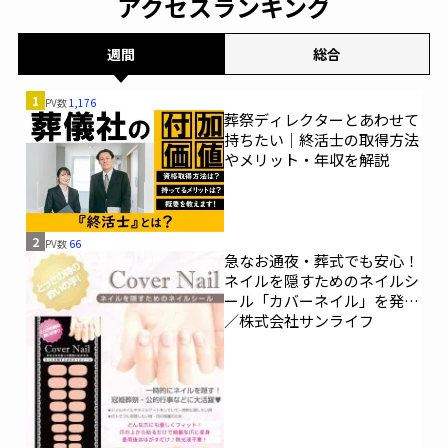
アクセスランキング
週間
総合
1
PV数
1,176
葬祭ディレクターとあわせて
持ちたい｜終活士の取得方法
やメリット・年収を解説
2
PV数
66
急なお通夜・葬式でも安心！
ネイルを隠すためのネイルシ
ール「カバーネイル」を発売
／株式会社サンライフ