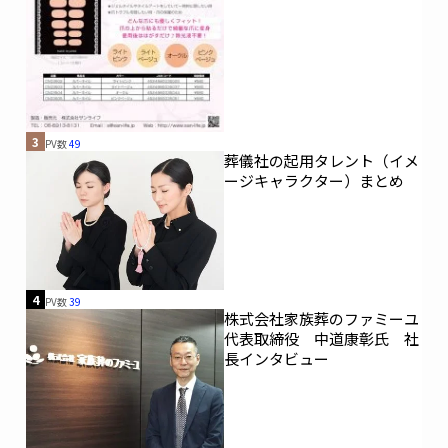
3
PV数
49
葬儀社の起用タレント（イメ
ージキャラクター）まとめ
4
PV数
39
株式会社家族葬のファミーユ
代表取締役 中道康彰氏 社
長インタビュー