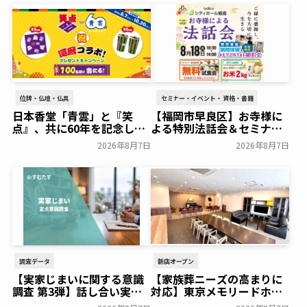
位牌・仏壇・仏具
セミナー・イベント・資格・書籍
日本香堂「青雲」と『笑
【福岡市早良区】お寺様に
点』、共に60年を記念した
よる特別法話会＆セミナー
初コラボ！オリジナルグッ
特典「無料試食会」を8月
2026年8月7日
2026年8月7日
ズのプレゼントキャンペー
18日(月)にシティホール飯
ンを実施～日本香堂～
倉にて開催！～ベルコ～
一般公開
一般公開
調査データ
新店オープン
【実家じまいに関する意識
【家族葬ニーズの高まりに
調査 第3弾】話し合い実施
対応】東京メモリードホー
率は29.5％で前回から低
ルに貸切型家族葬空間『第