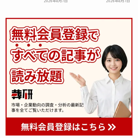
2026年8月7日
2026年8月7日
下。「大相続時代」でも家
８ホール～Living～』オー
族の会話は進まず～すむた
プン～メモリードグループ
す～
～
一般公開
一般公開