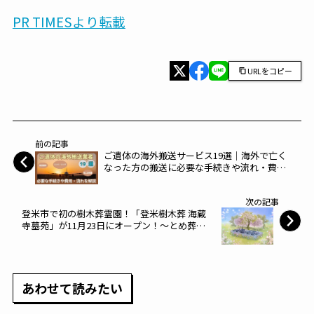
PR TIMESより転載
URLをコピー
前の記事
ご遺体の海外搬送サービス19選｜海外で亡く
なった方の搬送に必要な手続きや流れ・費用
を解説
次の記事
登米市で初の樹木葬霊園！「登米樹木葬 海蔵
寺墓苑」が11月23日にオープン！～とめ葬祭
センター～
あわせて読みたい