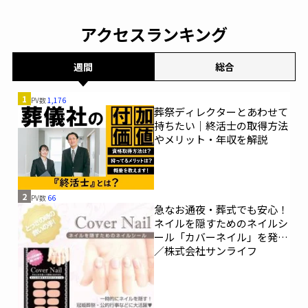
アクセスランキング
週間
総合
1
PV数
1,176
葬祭ディレクターとあわせて
持ちたい｜終活士の取得方法
やメリット・年収を解説
2
PV数
66
急なお通夜・葬式でも安心！
ネイルを隠すためのネイルシ
ール「カバーネイル」を発売
／株式会社サンライフ