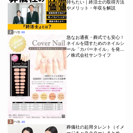
持ちたい｜終活士の取得方法
やメリット・年収を解説
2
PV数
66
急なお通夜・葬式でも安心！
ネイルを隠すためのネイルシ
ール「カバーネイル」を発売
／株式会社サンライフ
3
PV数
49
葬儀社の起用タレント（イメ
ージキャラクター）まとめ