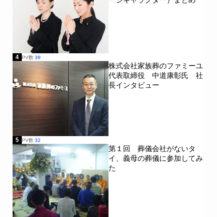
4
PV数
39
株式会社家族葬のファミーユ
代表取締役 中道康彰氏 社
長インタビュー
5
PV数
32
第１回 葬儀会社がないタ
イ、義母の葬儀に参加してみ
た