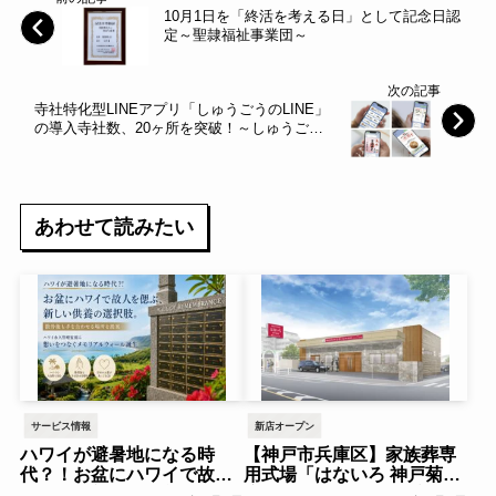
10月1日を「終活を考える日」として記念日認
定～聖隷福祉事業団～
次の記事
寺社特化型LINEアプリ「しゅうごうのLINE」
の導入寺社数、20ヶ所を突破！～しゅうごう
～
あわせて読みたい
サービス情報
新店オープン
ハワイが避暑地になる時
【神戸市兵庫区】家族葬専
代？！お盆にハワイで故人
用式場「はないろ 神戸菊水
を偲ぶ、新しい供養の選択
店」がグランドオープン！8