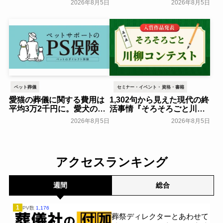
2026年8月5日
2026年8月5日
肢。ハワイ永久管理霊園に
月29日(土)よりオープニン
『想いをつなぐメモリアル
グ内覧会を開催～ベルコ～
ウォール』誕生――散骨後
一般公開
も手を合わせる場所を提案
～NorthStar Memorial
Group～
一般公開
ペット葬儀
セミナー・イベント・資格・書籍
愛猫の葬儀に関する費用は
1,302句から見えた現代の終
平均3万2千円に。愛犬の場
活事情『そろそろごと川柳
合は？ 6年間で変化した実
コンテスト』入賞作品発表
2026年8月5日
2026年8月5日
態を調査：ペット保険「PS
～大和ライフネクスト～
保険」調べ～ペットメディ
一般公開
カルサポート～
一般公開
アクセスランキング
週間
総合
1
PV数
1,176
葬祭ディレクターとあわせて