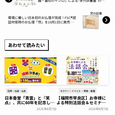
園・墓石のヤシロ」による“永代供養墓”の専
門メディア『悠々永代供養墓 ～大阪～』を公
開～エイチーム～
次の記事
環境に優しい日本初のお仏壇が完成！FSC®認
証材使用のお仏壇「然」を10月1日に発売 ～
はせがわ～
あわせて読みたい
位牌・仏壇・仏具
セミナー・イベント・資格・書籍
日本香堂「青雲」と『笑
【福岡市早良区】お寺様に
点』、共に60年を記念した
よる特別法話会＆セミナー
初コラボ！オリジナルグッ
特典「無料試食会」を8月
2026年8月7日
2026年8月7日
ズのプレゼントキャンペー
18日(月)にシティホール飯