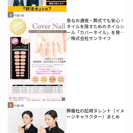
2
PV数
66
急なお通夜・葬式でも安心！
ネイルを隠すためのネイルシ
ール「カバーネイル」を発売
／株式会社サンライフ
3
PV数
49
葬儀社の起用タレント（イメ
ージキャラクター）まとめ