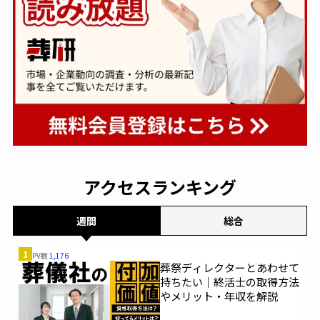
アクセスランキング
週間
総合
1
PV数
1,176
葬祭ディレクターとあわせて
持ちたい｜終活士の取得方法
やメリット・年収を解説