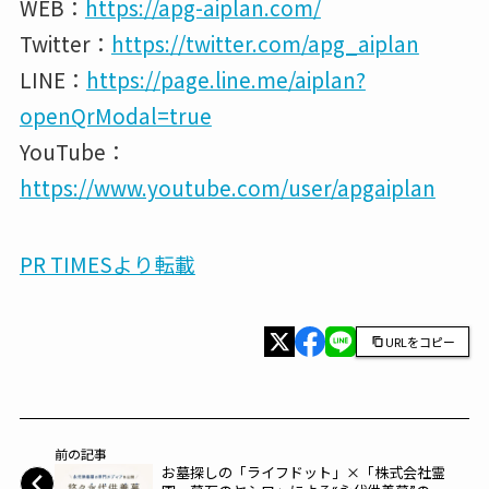
WEB：
https://apg-aiplan.com/
Twitter：
https://twitter.com/apg_aiplan
LINE：
https://page.line.me/aiplan?
openQrModal=true
YouTube：
https://www.youtube.com/user/apgaiplan
PR TIMESより転載
URLをコピー
前の記事
お墓探しの「ライフドット」×「株式会社霊