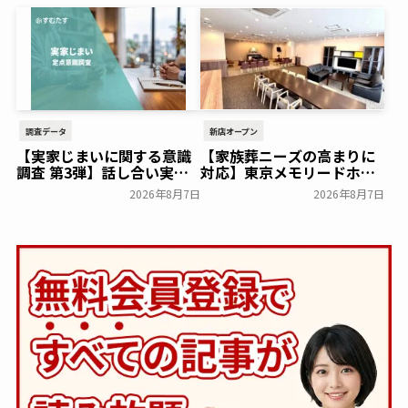
ンを実施～日本香堂～
倉にて開催！～ベルコ～
一般公開
一般公開
調査データ
新店オープン
【実家じまいに関する意識
【家族葬ニーズの高まりに
調査 第3弾】話し合い実施
対応】東京メモリードホー
率は29.5％で前回から低
ルに貸切型家族葬空間『第
2026年8月7日
2026年8月7日
下。「大相続時代」でも家
８ホール～Living～』オー
族の会話は進まず～すむた
プン～メモリードグループ
す～
～
一般公開
一般公開