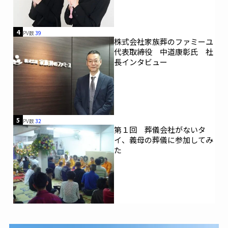
4
PV数
39
株式会社家族葬のファミーユ
代表取締役 中道康彰氏 社
長インタビュー
5
PV数
32
第１回 葬儀会社がないタ
イ、義母の葬儀に参加してみ
た