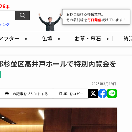
26
本
変わり続ける葬儀業界。
その最前線を
毎日発信
続けています！
ィング
アフター
仏壇
お墓・墓石
終
京都杉並区高井戸ホールで特別内覧会を
2025年3月19日
この記事をプリントする
URLをコピー