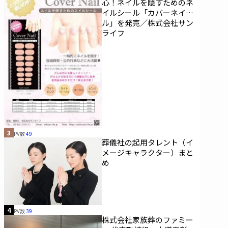
心！ネイルを隠すためのネ
イルシール「カバーネイ
ル」を発売／株式会社サン
ライフ
3
PV数
49
葬儀社の起用タレント（イ
メージキャラクター）まと
め
4
PV数
39
株式会社家族葬のファミー