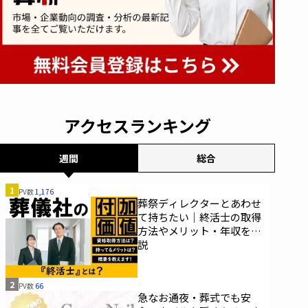
アクセスランキング
週間
総合
1
PV数
1,176
葬祭ディレクターとあわせ
て持ちたい｜終活士の取得
方法やメリット・年収を解
説
2
PV数
66
急なお通夜・葬式でも安