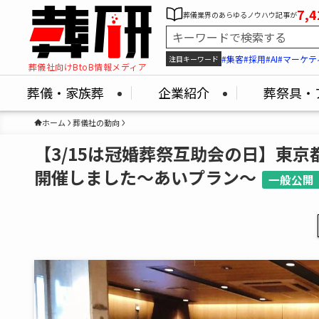
7,4
葬儀業界のあらゆるノウハウ記事が
#集客
#採用
#AI
#マーケテ
注目キーワード
葬儀社向けBtoB情報メディア
葬儀・家族葬
企業紹介
葬祭具・
ホーム
葬儀社の動向
【3/15は冠婚葬祭互助会の日】東
開催しました～あいプラン～
一般公開