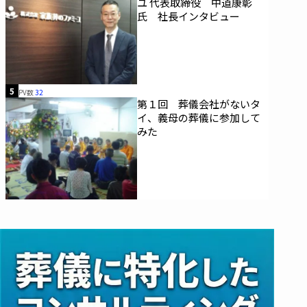
ユ 代表取締役 中道康彰
氏 社長インタビュー
5
PV数
32
第１回 葬儀会社がないタ
イ、義母の葬儀に参加して
みた