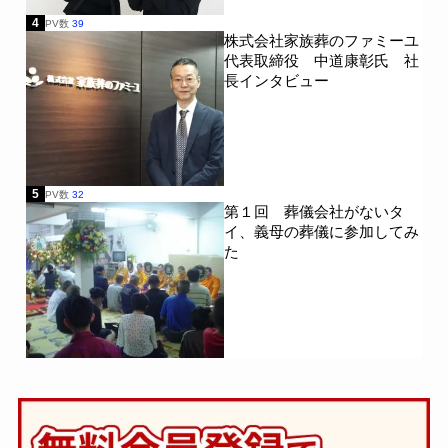
4
PV数
39
株式会社家族葬のファミーユ
代表取締役 中道康彰氏 社
長インタビュー
5
PV数
32
第１回 葬儀会社がないタ
イ、義母の葬儀に参加してみ
た