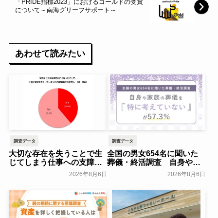
「PRIDE指標2023」におけるゴールドの受賞
について～南海グリーフサポート～
あわせて読みたい
調査データ
調査データ
大切な存在を失うことで生
全国の男女654名に聞いた
じてしまう仕事への支障
葬儀・終活調査 自身や家
「経験がある」38.8％～ビ
族の葬儀について「特に考
2026年8月6日
2026年8月6日
ースタイルグループ～
えていない」が57.3％～
NEXER Group～
一般公開
一般公開