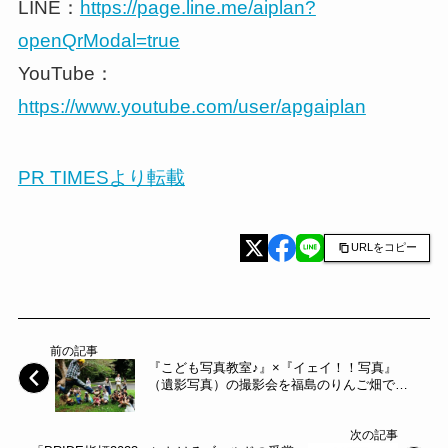
LINE：
https://page.line.me/aiplan?
openQrModal=true
YouTube：
https://www.youtube.com/user/apgaiplan
PR TIMESより転載
URLをコピー
前の記事
『こども写真教室♪』×『イェイ！！写真』
（遺影写真）の撮影会を福島のりんご畑で開
催します！！【写真家】橘田龍馬_こども写真
教室♪～vivaphoto～
次の記事