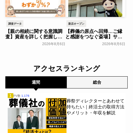
調査データ
新店オープン
【親の相続に関する意識調
【葬儀の原点へ回帰…ご縁
査】資産を詳しく把握して
と感謝をつなぐ斎場】サ
いる人はわずか7％？具体的
ン・ライフ、「八王子北野
2026年8月6日
2026年8月6日
に話せていない人の約半数
ファミリーホール」を2026
が「お盆に話したい」｜
年8月オープン～サン・ライ
「しっかり保険、ちゃんと
フホールディング～
一般公開
節約。」が親の相続につい
アクセスランキング
て400名を対象に意識調査
を実施～Sasuke Financial
Lab～
一般公開
週間
総合
1
PV数
1,176
葬祭ディレクターとあわせて
持ちたい｜終活士の取得方法
やメリット・年収を解説