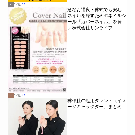
2
PV数
66
急なお通夜・葬式でも安心！
ネイルを隠すためのネイルシ
ール「カバーネイル」を発売
／株式会社サンライフ
3
PV数
49
葬儀社の起用タレント（イメ
ージキャラクター）まとめ